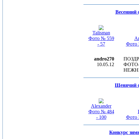
Весенний 
Talisman
Фото № 559
А
- 57
Фото 
andro270
ПОЗД
10.05.12
ФОТО
НЕЖН
Щенячий 
Alexander
Фото № 484
- 100
Фото 
Конкурс зим