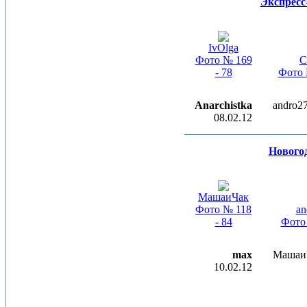
Экспресс
IvOlga
Фото № 169
C
- 78
Фото 
Anarchistka
andro2
08.02.12
Новогод
МашаиЧак
Фото № 118
an
- 84
Фото 
max
МашаиЧ
10.02.12