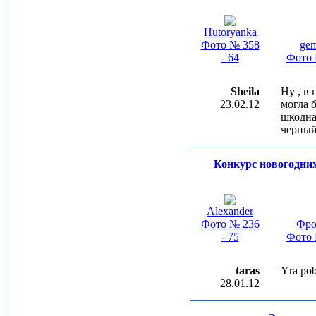
Hutoryanka
Фото № 358
ge
- 64
Фото 
Sheila
Ну , в 
23.02.12
могла 
шкодная
черный
Конкурс новогодни
Alexander
Фото № 236
Фро
- 75
Фото 
taras
Yra pob
28.01.12