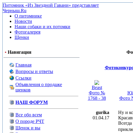
Питомник «Из Звездной Гавани» представляет
Черныш.Ru
О питомнике
Новости
Наши собаки и их потомки
Фотогалерея
Щенки
•
Навигация
Фо
Главная
Фотоконкурс
Вопросы и ответы
Ссылки
Объявления о продаже
Beast
щенков
Фото №
Ю
1768 - 38
Фото №
НАШ ФОРУМ
gurika
Ну и к
Все обо всем
01.04.17
Красав
О породе РЧТ
Всегда
Щенок и вы
приклю