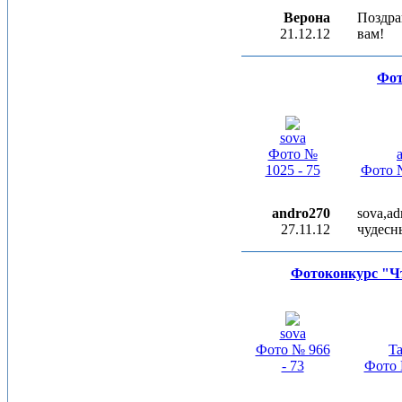
Верона
Поздра
21.12.12
вам!
Фот
sova
Фото №
1025 - 75
Фото №
andro270
sova,a
27.11.12
чудесн
Фотоконкурс "Чт
sova
Фото № 966
Ta
- 73
Фото 