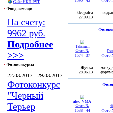
1590 - 45
Фото №
Сайт НКП РЧТ
•
Фонд помощи
kleopatra
поздра
27.09.13
На счету:
Фотоко
9962 руб.
Подробнее
Talisman
Фото №
Го
>>>
1574 - 37
Фото №
•
Фотоконкурсы
Жучка
конкур
28.06.13
форуме
22.03.2017 - 29.03.2017
Фотоконкурс
Фоток
"Черный
alex_VMA
Терьер
Фото №
d
1538 - 44
Фото №