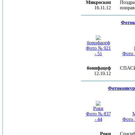
Микроскоп
Поздра
16.11.12
понрав
Фоток
бонифацеф
Фото № 921
- 51
Фото 
бонифацеф
СПАСИ
12.10.12
Фотоконкурс
Роки
Фото № 837
M
- 44
Фото 
Роки
Спасиб