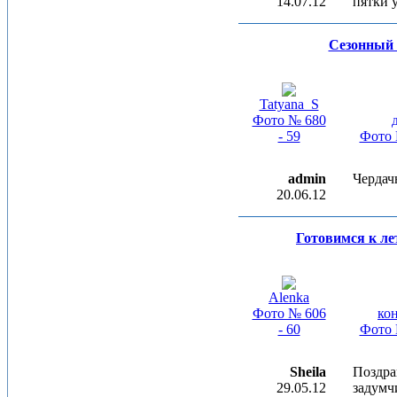
14.07.12
пятки у
Сезонный
Tatyana_S
Фото № 680
- 59
Фото 
admin
Чердач
20.06.12
Готовимся к ле
Alenka
Фото № 606
ко
- 60
Фото 
Sheila
Поздра
29.05.12
задумч