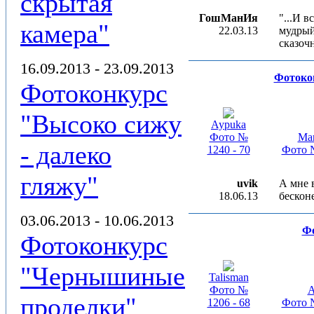
скрытая
ГошМанИя
"...И в
камера"
22.03.13
мудрый 
сказоч
16.09.2013 - 23.09.2013
Фотоко
Фотоконкурс
"Высоко сижу
Aypuka
Фото №
Ма
- далеко
1240 - 70
Фото №
гляжу"
uvik
А мне 
18.06.13
бескон
03.06.2013 - 10.06.2013
Фо
Фотоконкурс
"Чернышиные
Talisman
Фото №
A
проделки"
1206 - 68
Фото №