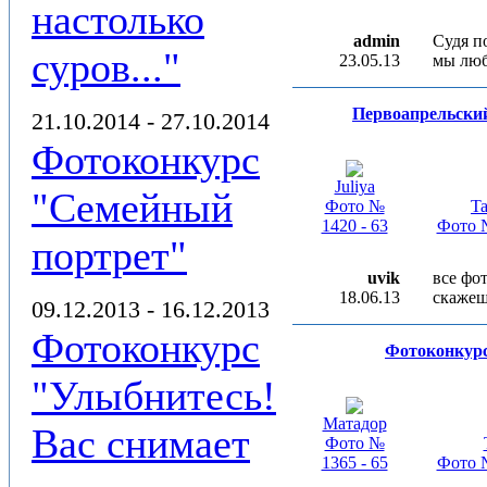
настолько
admin
Судя п
суров..."
23.05.13
мы люб
Первоапрельски
21.10.2014 - 27.10.2014
Фотоконкурс
Juliya
"Семейный
Фото №
Ta
1420 - 63
Фото №
портрет"
uvik
все фо
18.06.13
скажеш
09.12.2013 - 16.12.2013
Фотоконкурс
Фотоконкур
"Улыбнитесь!
Матадор
Вас снимает
Фото №
1365 - 65
Фото №