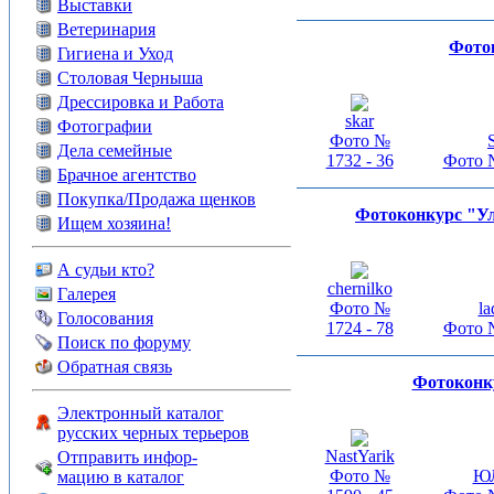
Выставки
Ветеринария
Фото
Гигиена и Уход
Столовая Черныша
Дрессировка и Работа
skar
Фотографии
Фото №
Дела семейные
1732 - 36
Фото №
Брачное агентство
Покупка/Продажа щенков
Фотоконкурс "Ул
Ищем хозяина!
А судьи кто?
chernilko
Галерея
Фото №
la
Голосования
1724 - 78
Фото №
Поиск по форуму
Обратная связь
Фотоконку
Электронный каталог
русских черных терьеров
NastYarik
Отправить инфор-
Фото №
Ю
мацию в каталог