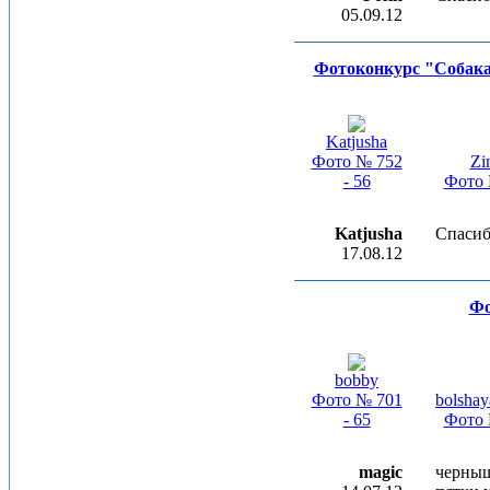
05.09.12
Фотоконкурс "Собака 
Katjusha
Фото № 752
Zi
- 56
Фото 
Katjusha
Спасиб
17.08.12
Фо
bobby
Фото № 701
bolshay
- 65
Фото 
magic
черныш