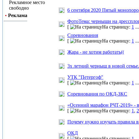
Рекламное место
свободно
6 сентября 2020 Пятый монопор
•
Реклама
ФотоТема: черныши на дресспло
[
На страницу:
1
..
Cоревнования
[
На страницу:
1
..
Жара - не хотим работать((
3х летний черныш в новой семье
УТК "Петергоф"
[
На страницу:
1
..
Соревнования по ОКД-ЗКС
«Осенний марафон РЧТ-2019» - в
[
На страницу:
1
,
2
Почему нужно изучать правила в
ОКД
[
На страницу:
1
..