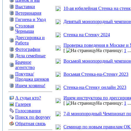
Щенок и вы
Выставки
10-ая юбилейная Стенка на стенк
Ветеринария
Гигиена и Уход
Девятый монопородный чемпион
Столовая
Черныша
Стенка на Стенку 2024
Дрессировка и
Работа
Проверка поведения в Москве и 
Фотографии
[
На страницу:
1
..
Дела семейные
Восьмой монопородный чемпион
Брачное
агентство
Покупка/
Восьмая Стенка-на-Стенку 2023
Продажа щенков
Ищем хозяина!
Стенка-на-Стенку онлайн 2023
А судьи кто?
Ищем инструктора по дрессиров
[
На страницу:
1
..
Галерея
Голосования
7-й монопородный Чемпионат п
Поиск по форуму
Обратная связь
Семинар по новым правилам ОК