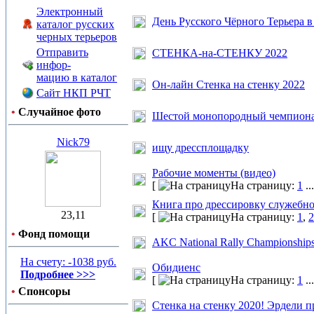
Электронный
День Русского Чёрного Терьера в
каталог русских
черных терьеров
Отправить
СТЕНКА-на-СТЕНКУ 2022
инфор-
мацию в каталог
Он-лайн Стенка на стенку 2022
Сайт НКП РЧТ
•
Случайное фото
Шестой монопородный чемпионат
Nick79
ищу дрессплощадку
Рабочие моменты (видео)
[
На страницу:
1
..
Книга про дрессировку служебно
23,11
[
На страницу:
1
,
2
•
Фонд помощи
AKC National Rally Championships 
На счету: -1038 руб.
Обидиенс
Подробнее >>>
[
На страницу:
1
..
•
Спонсоры
Стенка на стенку 2020! Эрдели 