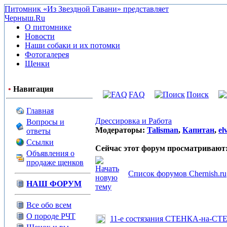
Питомник «Из Звездной Гавани» представляет
Черныш.Ru
О питомнике
Новости
Наши собаки и их потомки
Фотогалерея
Щенки
•
Навигация
FAQ
Поиск
Главная
Дрессировка и Работа
Вопросы и
Модераторы:
Talisman
,
Капитан
,
el
ответы
Ссылки
Сейчас этот форум просматривают
Объявления о
продаже щенков
Список форумов Chernish.ru
НАШ ФОРУМ
Все обо всем
О породе РЧТ
11-е состязания СТЕНКА-на-С