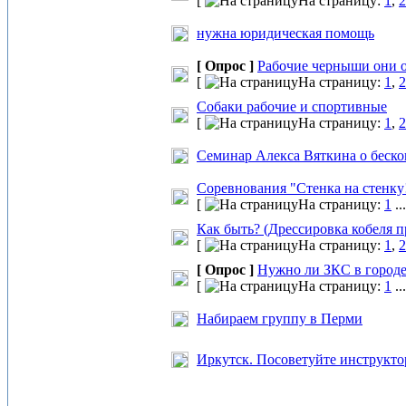
[
На страницу:
1
,
2
нужна юридическая помощь
[ Опрос ]
Рабочие черныши они о
[
На страницу:
1
,
2
Собаки рабочие и спортивные
[
На страницу:
1
,
2
Семинар Алекса Вяткина о беско
Соревнования "Стенка на стенку
[
На страницу:
1
..
Как быть? (Дрессировка кобеля п
[
На страницу:
1
,
2
[ Опрос ]
Нужно ли ЗКС в город
[
На страницу:
1
..
Набираем группу в Перми
Иркутск. Посоветуйте инструкто