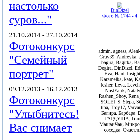
настолько
DinDizel
суров..."
Фото № 1744 - 4
21.10.2014 - 27.10.2014
Фотоконкурс
admin, agness, Alen
"Семейный
Gray39, Andreyka, a
bagira, Bagirka, B
Degira, DinDizel, Ed
портрет"
Eva, Hani, Insight
Karamelka, kate, Ka
lesher, Leva, Levc
09.12.2013 - 16.12.2013
NastYarik, Nataly,
Фотоконкурс
Rashen_Shoy, Rena_E
SOLEI_S, Stepa, Ste
tina, Troy17, Varv
"Улыбнитесь!
Багира, Барбара, 
ГАРДУША, ГошМа
Вас снимает
МашаиЧак, Микрос
соседка, Счастл