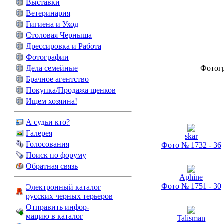
Выставки
Ветеринария
Гигиена и Уход
Столовая Черныша
Дрессировка и Работа
Фотографии
Дела семейные
Фотог
Брачное агентство
Покупка/Продажа щенков
Ищем хозяина!
А судьи кто?
Галерея
skar
Голосования
Фото № 1732 - 36
Поиск по форуму
Обратная связь
Aphine
Фото № 1751 - 30
Электронный каталог
русских черных терьеров
Отправить инфор-
мацию в каталог
Talisman