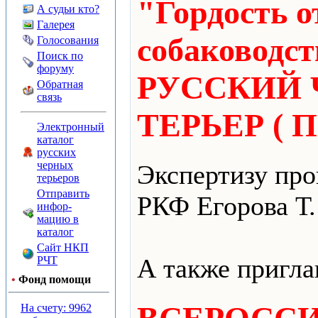
"Гордость о
А судьи кто?
Галерея
собаководст
Голосования
Поиск по
форуму
РУССКИЙ
Обратная
связь
ТЕРЬЕР ( П
Электронный
каталог
русских
черных
Экспертизу про
терьеров
Отправить
РКФ Егорова Т.
инфор-
мацию в
каталог
Сайт НКП
А также пригл
РЧТ
•
Фонд помощи
На счету: 9962