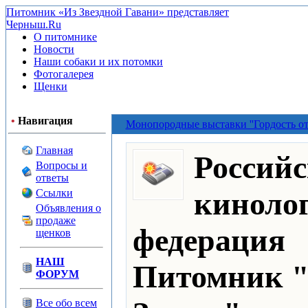
Питомник «Из Звездной Гавани» представляет
Черныш.Ru
О питомнике
Новости
Наши собаки и их потомки
Фотогалерея
Щенки
•
Навигация
Монопородные выставки ''Гордость от
Главная
Россий
Вопросы и
ответы
киноло
Ссылки
Объявления о
продаже
федерация
щенков
НАШ
Питомник "
ФОРУМ
Все обо всем