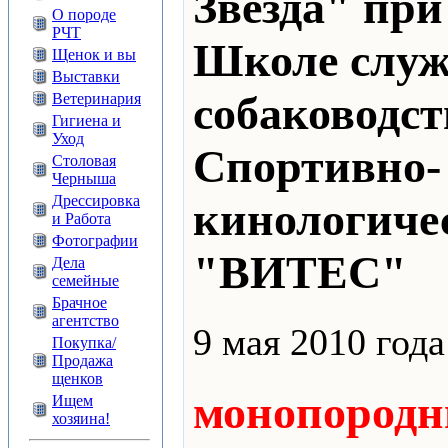
Звезда" пр
О породе
РЧТ
Школе служ
Щенок и вы
Выставки
собаководст
Ветеринария
Гигиена и
Уход
Спортивно-
Столовая
Черныша
Дрессировка
кинологиче
и Работа
Фотографии
"ВИТЕС"
Дела
семейные
Брачное
агентство
9 мая 2010 год
Покупка/
Продажа
щенков
монопородн
Ищем
хозяина!