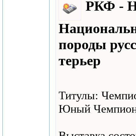
РКФ - 
Национальн
породы рус
терьер
Титулы: Чемпи
Юный Чемпион
Выставка состо