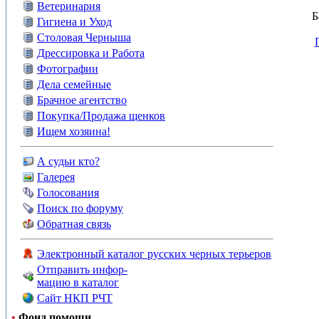
Ветеринария
Б
Гигиена и Уход
Столовая Черныша
Дрессировка и Работа
Фотографии
Дела семейные
Брачное агентство
Покупка/Продажа щенков
Ищем хозяина!
А судьи кто?
Галерея
Голосования
Поиск по форуму
Обратная связь
Электронный каталог русских черных терьеров
Отправить инфор-
мацию в каталог
Сайт НКП РЧТ
•
Фонд помощи