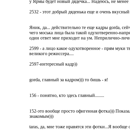
у Ярмы будет новый дядечка... Надеюсь, не менее 
2532 - этот добрый дяденька еще и очень вкусный 
Яник, да... действительно те еще кадры gorda, се
чего моська лица была такой одухотверенно-напря
один ответ мне приходит на ум. Неприлично-лич
2599 - а лицо какое одухотворенное - прям муки т
великого режиссера....
2597-интересный кадр))
gorda, главный за кадром))) то бишь - я!
156 - понятно, кто здесь главный........
152-это вообще просто офигенная фотка))) Показа
знакомым)))
taras, да, мне тоже нравятся эти фотки...Я вообще