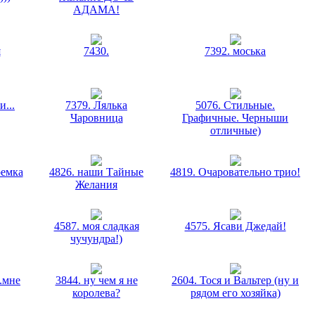
АДАМА!
я
7430.
7392. моська
и...
7379. Лялька
5076. Стильные.
Чаровница
Графичные. Черныши
отличные)
ремка
4826. наши Тайные
4819. Очаровательно трио!
Желания
4587. моя сладкая
4575. Ясави Джедай!
чучундра!)
..мне
3844. ну чем я не
2604. Тося и Вальтер (ну и
королева?
рядом его хозяйка)