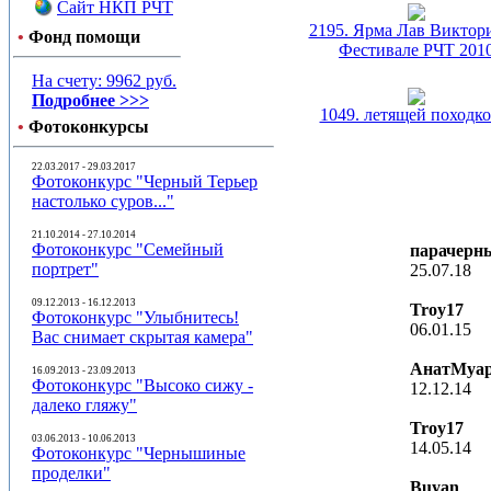
Сайт НКП РЧТ
2195. Ярма Лав Виктор
•
Фонд помощи
Фестивале РЧТ 201
На счету: 9962 руб.
Подробнее >>>
1049. летящей походкой
•
Фотоконкурсы
22.03.2017 - 29.03.2017
Фотоконкурс "Черный Терьер
настолько суров..."
21.10.2014 - 27.10.2014
Фотоконкурс "Семейный
парачерн
портрет"
25.07.18
09.12.2013 - 16.12.2013
Troy17
Фотоконкурс "Улыбнитесь!
06.01.15
Вас снимает скрытая камера"
АнатМуа
16.09.2013 - 23.09.2013
Фотоконкурс "Высоко сижу -
12.12.14
далеко гляжу"
Troy17
03.06.2013 - 10.06.2013
14.05.14
Фотоконкурс "Чернышиные
проделки"
Buyan