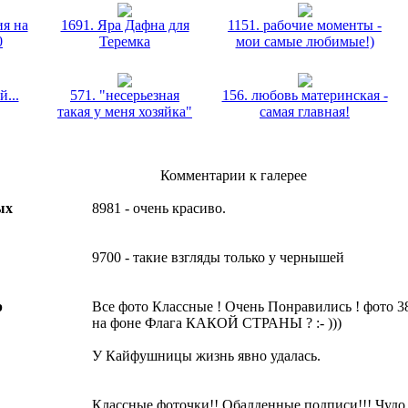
ия на
1691. Яра Дафна для
1151. рабочие моменты -
0
Теремка
мои самые любимые!)
...
571. "несерьезная
156. любовь материнская -
такая у меня хозяйка"
самая главная!
Комментарии к галерее
ых
8981 - очень красиво.
9700 - такие взгляды только у чернышей
р
Все фото Классные ! Очень Понравились ! фото 38
на фоне Флага КАКОЙ СТРАНЫ ? :- )))
У Кайфушницы жизнь явно удалась.
Классные фоточки!! Обалденные подписи!!! Чудо -