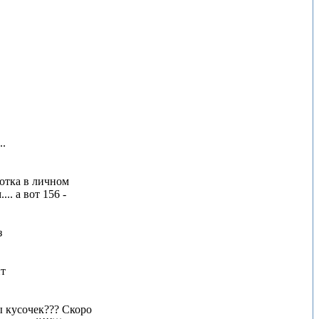
..
отка в личном
.. а вот 156 -
з
нт
ы кусочек??? Скоро