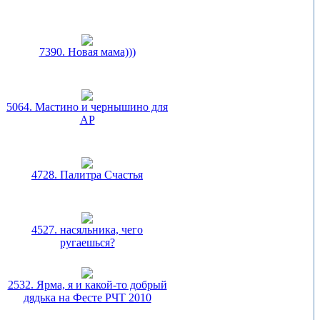
7390. Новая мама)))
5064. Мастино и чернышино для
АР
4728. Палитра Счастья
4527. насяльника, чего
ругаешься?
2532. Ярма, я и какой-то добрый
дядька на Фесте РЧТ 2010