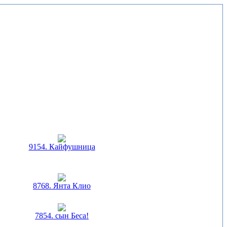
9154. Кайфушница
8768. Янта Клио
7854. сын Беса!