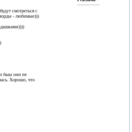
будут смотреться с
морды - любимые)))
дашками))))
)
ли быы они не
лась. Хорошо, что