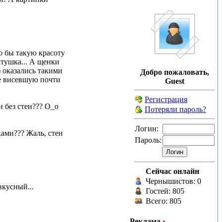
о бы такую красоту
натушка... А щенки
) оказались такими
Добро пожаловать,
е висевшую почти
Guest
Регистрация
и без стен??? О_о
Потеряли пароль?
Логин:
ками??? Жаль, стен
Пароль:
Сейчас онлайн
Чернышистов: 0
вкусный...
Гостей: 805
Всего: 805
Реклама
•