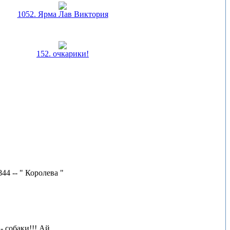
1052. Ярма Лав Виктория
152. очкарики!
44 -- " Королева "
 собаки!!! Ай,