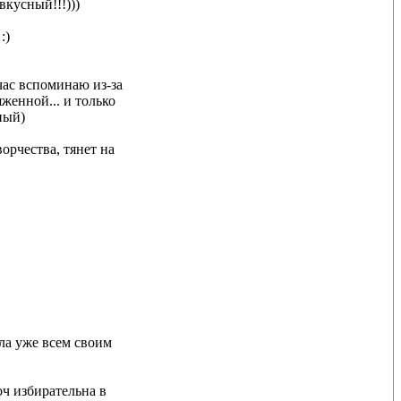
вкусный!!!)))
:)
йчас вспоминаю из-за
женной... и только
ный)
ворчества, тянет на
ла уже всем своим
 оч избирательна в