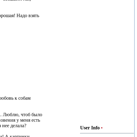
орошая! Надо взять
любовь к собам
... Люблю, чтоб было
новения у меня есть
з нее делала?
User Info
•
фии! А картинки