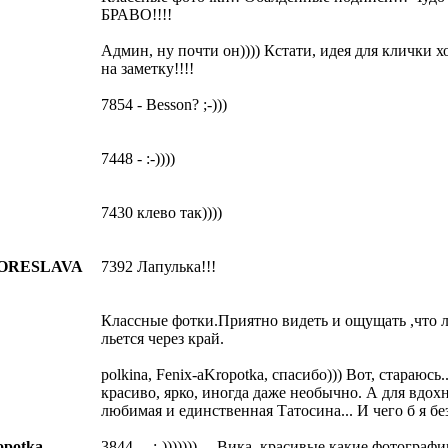
БРАВО!!!!
Админ, ну почти он)))) Кстати, идея для клички х
на заметку!!!!
7854 - Besson? ;-)))
7448 - :-))))
7430 клево так))))
ORESLAVA
7392 Лапулька!!!
Классные фотки.Приятно видеть и ощущать ,что 
льется через край.
polkina, Fenix-aKropotka, спасибо))) Вот, стараюсь
красиво, ярко, иногда даже необычно. А для вдох
любимая и единственная Татосина... И чего б я бе
opotka
3844 ... :-))))))) ... Вика, красивые какие фотогра