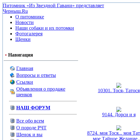
Питомник «Из Звездной Гавани» представляет
Черныш.Ru
О питомнике
Новости
Наши собаки и их потомки
Фотогалерея
Щенки
•
Навигация
Главная
Вопросы и ответы
Ссылки
Объявления о продаже
10301. Тося- Татося
щенков
НАШ ФОРУМ
9144. Дорси и я
Все обо всем
О породе РЧТ
8724. моя Тося... моя Тат
Щенок и вы
мое Тайное Желание..