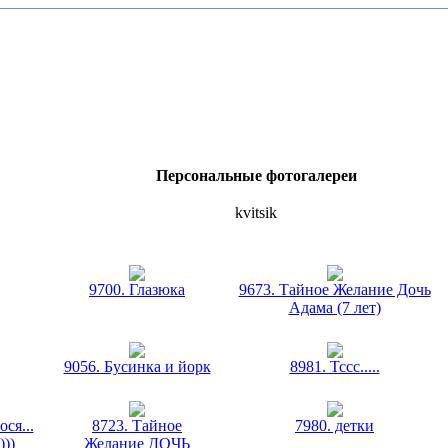
Персональные фотогалереи
kvitsik
9700. Глазюка
9673. Тайное Желание Дочь
Адама (7 лет)
9056. Бусинка и йорк
8981. Тссс.....
ося...
8723. Тайное
7980. детки
)))
Желание ДОЧЬ