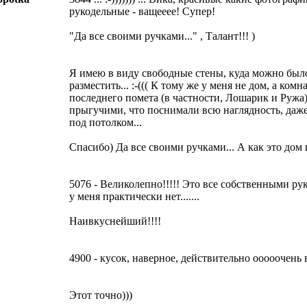
рукодельные - ващееее! Супер!
"Да все своими ручками..." , Талант!!! )
Я имею в виду свободные стены, куда можно был
разместить... :-((( К тому же у меня не дом, а ком
последнего помета (в частности, Лошарик и Ружа
прыгучими, что поснимали всю наглядность, даж
под потолком...
Спасибо) Да все своими ручками... А как это дом 
5076 - Великолепно!!!!! Это все собственными ру
у меня практически нет.......
Наивкуснейший!!!!
4900 - кусок, наверное, действительно ооооочень 
Этот точно)))