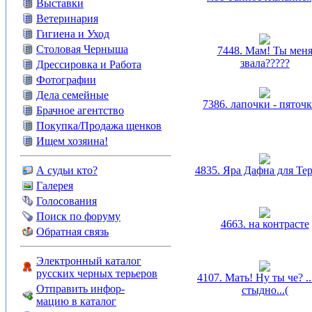
Выставки
Ветеринария
Гигиена и Уход
Столовая Черныша
7448. Мам! Ты мен
звала?????
Дрессировка и Работа
Фотографии
Дела семейные
7386. лапочки - пяточк
Брачное агентство
Покупка/Продажа щенков
Ищем хозяина!
А судьи кто?
4835. Яра Дафна для Те
Галерея
Голосования
Поиск по форуму
4663. на контрасте
Обратная связь
Электронный каталог
русских черных терьеров
4107. Мать! Ну ты че? .
Отправить инфор-
стыдно...(
мацию в каталог