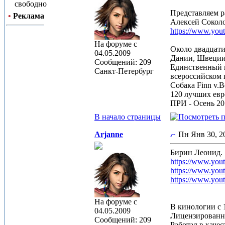
свободно
Представляем р
•
Реклама
Алексей Сокол
https://www.yo
На форуме с
Около двадцати
04.05.2009
Дании, Швеци
Сообщений: 209
Единственный в
Санкт-Петербург
всероссийском 
Собака Finn v.
120 лучших евр
ПРИ - Осень 20
В начало страницы
Arjanne
Пн Янв 30, 
Бирин Леонид.
https://www.yo
https://www.yo
https://www.yo
На форуме с
В кинологии с 
04.05.2009
Лицензированн
Сообщений: 209
Работал в каче