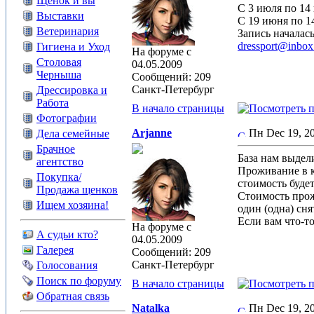
Щенок и вы
С 3 июля по 14
Выставки
С 19 июня по 1
Ветеринария
Запись началась
dressport@inbox
Гигиена и Уход
На форуме с
Столовая
04.05.2009
Черныша
Сообщений: 209
Санкт-Петербург
Дрессировка и
Работа
В начало страницы
Фотографии
Arjanne
Пн Dec 19, 
Дела семейные
Брачное
База нам выдели
агентство
Проживание в ко
Покупка/
стоимость будет
Продажа щенков
Стоимость прожи
Ищем хозяина!
один (одна) сня
Если вам что-т
На форуме с
А судьи кто?
04.05.2009
Галерея
Сообщений: 209
Санкт-Петербург
Голосования
Поиск по форуму
В начало страницы
Обратная связь
Natalka
Пн Dec 19, 