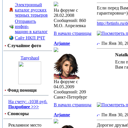
Электронный
Если перед Вам
каталог русских
На форуме с
гарантировна=)
черных терьеров
28.02.2008
_____________
Сообщений: 860
Отправить
http://brtinfo.r
М.О. Апрелевка
инфор-
мацию в каталог
В начало страницы
Сайт НКП РЧТ
Arjanne
Пн Янв 30, 
•
Случайное фото
Natalk
Tanyshaol
Если 
Вам га
На форуме с
04.05.2009
•
Фонд помощи
Сообщений: 209
Санкт-Петербург
На счету: -1038 руб.
В начало страницы
Подробнее >>>
•
Спонсоры
Arjanne
Пн Янв 30, 
Рекламное место
Дорогие друзья