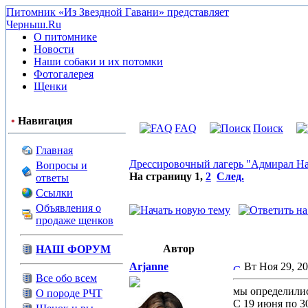
Питомник «Из Звездной Гавани» представляет
Черныш.Ru
О питомнике
Новости
Наши собаки и их потомки
Фотогалерея
Щенки
•
Навигация
FAQ
Поиск
Главная
Дрессировочный лагерь "Адмирал На
Вопросы и
На страницу
1
,
2
След.
ответы
Ссылки
Объявления о
продаже щенков
Автор
НАШ ФОРУМ
Arjanne
Вт Ноя 29, 2
Все обо всем
мы определилис
О породе РЧТ
С 19 июня по 3