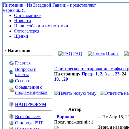
Питомник «Из Звездной Гавани» представляет
Черныш.Ru
О питомнике
Новости
Наши собаки и их потомки
Фотогалерея
Щенки
•
Навигация
FAQ
Поиск
Главная
Генетическое тестирование: мифы и р
Вопросы и
На страницу
Пред.
1
,
2
,
3
... ,
23
,
24
,
ответы
10
…
20
Ссылки
Объявления о
продаже щенков
НАШ ФОРУМ
Автор
Все обо всем
_Варвара_
Пт Апр 15, 
Предупреждений: 1
О породе РЧТ
Тери
, я извиня