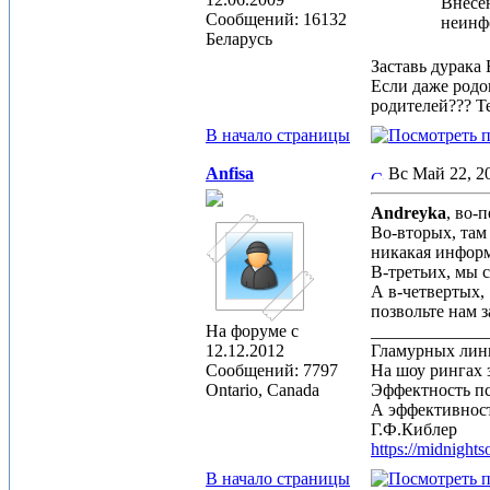
Внесен
Сообщений: 16132
неинфо
Беларусь
Заставь дурака 
Если даже родон
родителей??? Т
В начало страницы
Anfisa
Вс Май 22, 
Andreyka
, во-
Во-вторых, там
никакая информ
В-третьих, мы с
А в-четвертых,
позвольте нам 
На форуме с
_____________
12.12.2012
Гламурных лин
Сообщений: 7797
На шоу рингах 
Ontario, Canada
Эффектность п
А эффективност
Г.Ф.Киблер
https://midnight
В начало страницы