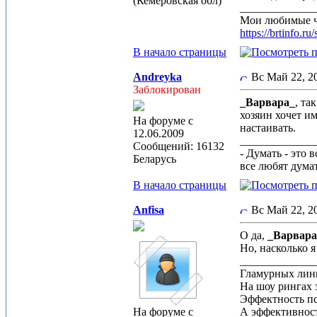
(Кемеровская обл)
_____________
Мои любимые 
https://brtin
В начало страницы
Andreyka
Вс Май 22, 
Заблокирован
_Варвара_
, та
хозяин хочет им
На форуме с
настаивать.
12.06.2009
_____________
Сообщений: 16132
- Думать - это 
Беларусь
все любят дума
В начало страницы
Anfisa
Вс Май 22, 
О да,
_Варвара
Но, насколько 
_____________
Гламурных лин
На шоу рингах 
Эффектность п
На форуме с
А эффективност