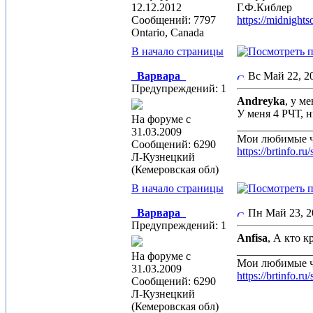
12.12.2012
Г.Ф.Киблер
Сообщений: 7797
https://midnight
Ontario, Canada
В начало страницы
_Варвара_
Вс Май 22, 
Предупреждений: 1
Andreyka
, у м
У меня 4 РЧТ, н
На форуме с
_____________
31.03.2009
Мои любимые 
Сообщений: 6290
https://brtin
Л-Кузнецкий
(Кемеровская обл)
В начало страницы
_Варвара_
Пн Май 23, 
Предупреждений: 1
Anfisa
, А кто 
_____________
На форуме с
Мои любимые 
31.03.2009
https://brtin
Сообщений: 6290
Л-Кузнецкий
(Кемеровская обл)