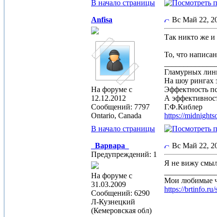
В начало страницы
Anfisa
Вс Май 22, 
Так никто же и
То, что написан
_____________
Гламурных лин
На шоу рингах 
На форуме с
Эффектность п
12.12.2012
А эффективност
Сообщений: 7797
Г.Ф.Киблер
Ontario, Canada
https://midnight
В начало страницы
_Варвара_
Вс Май 22, 
Предупреждений: 1
Я не вижу смыла
_____________
На форуме с
Мои любимые 
31.03.2009
https://brtin
Сообщений: 6290
Л-Кузнецкий
(Кемеровская обл)