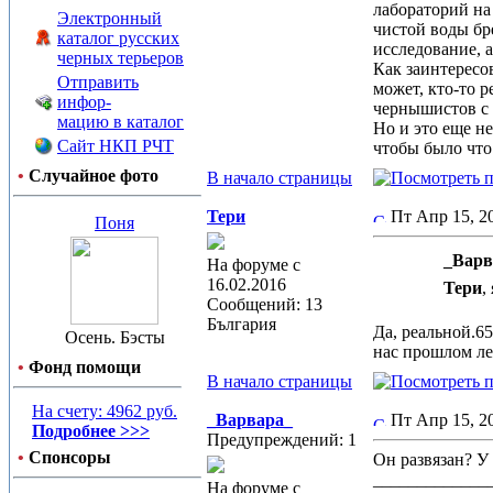
лабораторий на 
Электронный
чистой воды бр
каталог русских
исследование, а
черных терьеров
Как заинтересов
Отправить
может, кто-то 
инфор-
чернышистов с 
мацию в каталог
Но и это еще н
Сайт НКП РЧТ
чтобы было что
•
Случайное фото
В начало страницы
Тери
Пт Апр 15, 
Поня
_Варв
На форуме с
16.02.2016
Тери
,
Сообщений: 13
България
Да, реальной.65
Осень. Бэсты
нас прошлом лет
•
Фонд помощи
В начало страницы
На счету: 4962 руб.
_Варвара_
Пт Апр 15, 
Подробнее >>>
Предупреждений: 1
•
Спонсоры
Он развязан? У
_____________
На форуме с