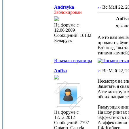
Andreyka
Вс Май 22, 
Заблокирован
Anfisa
На форуме с
я, кон
12.06.2009
Сообщений: 16132
А кто вам меш
Беларусь
продавать, буде
Вот когда вы т
типами камней)
В начало страницы
Anfisa
Вс Май 22, 
Несмотря на э
Заметьте, я ска
А не хотите, то
обоих направле
_____________
Гламурных лин
На форуме с
На шоу рингах 
12.12.2012
Эффектность п
Сообщений: 7797
А эффективност
Ontario, Canada
Г.Ф.Киблер