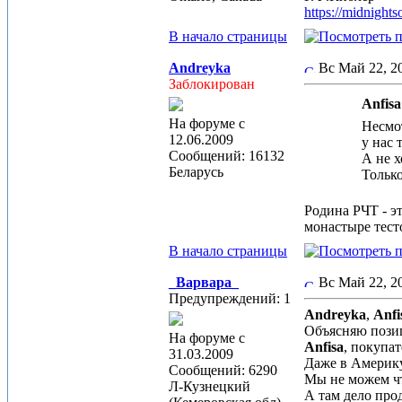
https://midnight
В начало страницы
Andreyka
Вс Май 22, 
Заблокирован
Anfisa
На форуме с
Несмо
12.06.2009
у нас 
Сообщений: 16132
А не х
Беларусь
Только
Родина РЧТ - эт
монастыре тест
В начало страницы
_Варвара_
Вс Май 22, 
Предупреждений: 1
Andreyka
,
Anfi
Объясняю позиц
На форуме с
Anfisa
, покупа
31.03.2009
Даже в Америку
Сообщений: 6290
Мы не можем чт
Л-Кузнецкий
А там дело прод