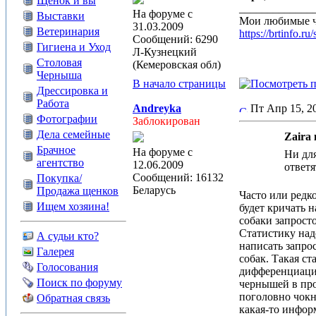
Щенок и вы
_____________
На форуме с
Выставки
Мои любимые 
31.03.2009
Ветеринария
https://brtin
Сообщений: 6290
Гигиена и Уход
Л-Кузнецкий
Столовая
(Кемеровская обл)
Черныша
В начало страницы
Дрессировка и
Работа
Andreyka
Пт Апр 15, 
Фотографии
Заблокирован
Дела семейные
Zaira 
Брачное
На форуме с
Ни для
агентство
12.06.2009
ответя
Сообщений: 16132
Покупка/
Беларусь
Продажа щенков
Часто или редк
Ищем хозяина!
будет кричать 
собаки запрост
Статистику над
А судьи кто?
написать запро
Галерея
собак. Такая ст
Голосования
дифференциации
Поиск по форуму
чернышей в про
поголовно чокн
Обратная связь
какая-то инфор