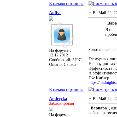
В начало страницы
Anfisa
Вс Май 22, 
_Варв
Я не в
пробл
Золотые слова!
На форуме с
_____________
12.12.2012
Гламурных лин
Сообщений: 7797
На шоу рингах 
Ontario, Canada
Эффектность п
А эффективност
Г.Ф.Киблер
https://midnight
В начало страницы
Andreyka
Вс Май 22, 
Заблокирован
_Варвара_
, од
собак в разведе
На форуме с