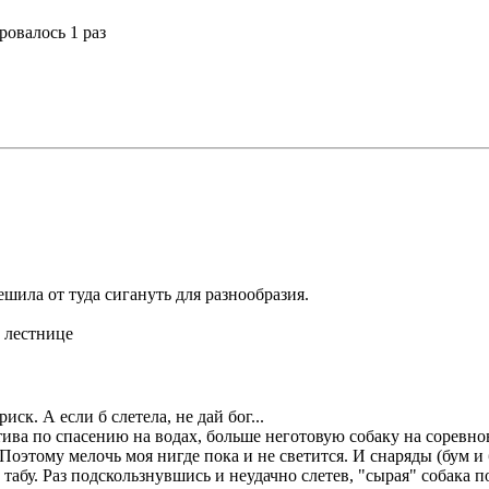
ровалось 1 раз
ешила от туда сигануть для разнообразия.
 лестнице
иск. А если б слетела, не дай бог...
матива по спасению на водах, больше неготовую собаку на соревн
Поэтому мелочь моя нигде пока и не светится. И снаряды (бум и 
табу. Раз подскользнувшись и неудачно слетев, "сырая" собака 