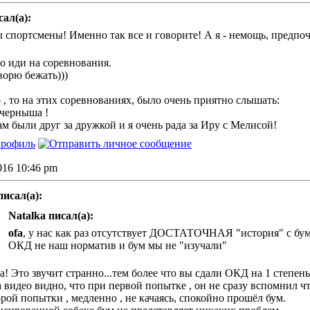
сал(а):
 спортсмены! Именно так все и говорите! А я - немощь, предпоч
о иди на соревнования.
ворю бежать)))
 , то на этих соревнованиях, было очень приятно слышать:
черныша !
м были друг за дружкой и я очень рада за Иру с Мелисой!
2016 10:46 pm
писал(а):
Natalka писал(а):
ofa
, у нас как раз отсутствует ДОСТАТОЧНАЯ "история" с бум
ОКД не наш норматив и бум мы не "изучали"
! Это звучит странно...тем более что вы сдали ОКД на 1 степен
а видео видно, что при первой попытке , он не сразу вспомнил чт
рой попытки , медленно , не качаясь, спокойно прошёл бум.