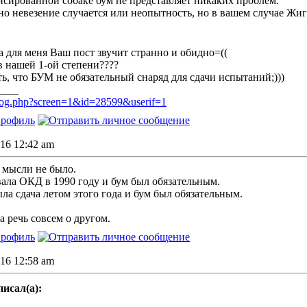
сированной собаке бум не представляет никаких проблем.
о невезение случается или неопытность, но в вашем случае Жигу
 а для меня Ваш пост звучит странно и обидно=((
в нашей 1-ой степени????
, что БУМ не обязательный снаряд для сдачи испытаний;)))
____
u/dog.php?screen=1&id=28599&userif=1
016 12:42 am
и мысли не было.
вала ОКД в 1990 году и бум был обязательным.
ла сдача летом этого года и бум был обязательным.
а речь совсем о другом.
016 12:58 am
писал(а):