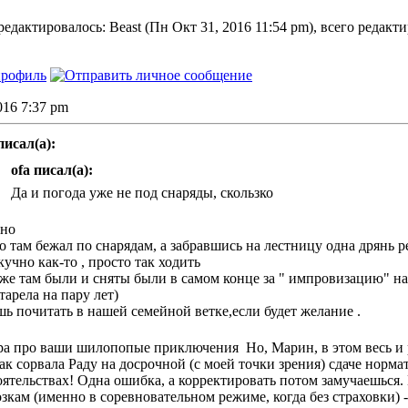
едактировалось: Beast (Пн Окт 31, 2016 11:54 pm), всего редакти
2016 7:37 pm
писал(а):
ofa писал(а):
Да и погода уже не под снаряды, скользко
дно
о там бежал по снарядам, а забравшись на лестницу одна дрянь р
кучно как-то , просто так ходить
е там были и сняты были в самом конце за " импровизацию" на
старела на пару лет)
 почитать в нашей семейной ветке,если будет желание .
чера про ваши шилопопые приключения
Но, Марин, в этом весь и р
 как сорвала Раду на досрочной (с моей точки зрения) сдаче нор
ятельствах! Одна ошибка, а корректировать потом замучаешься. 
кам (именно в соревновательном режиме, когда без страховки) - 