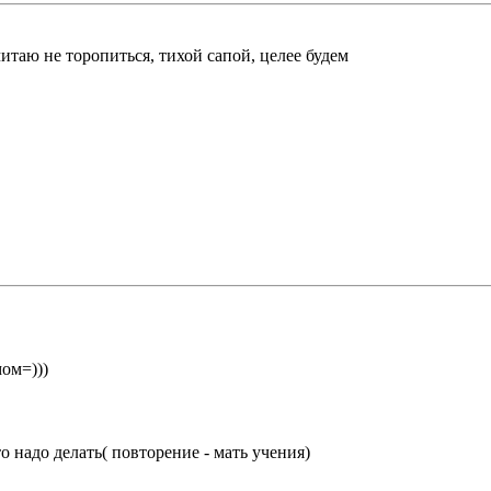
итаю не торопиться, тихой сапой, целее будем
ом=)))
ь
о надо делать( повторение - мать учения)