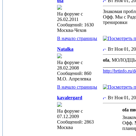
ofa
Вт Ноя 01, 2
Знакомая пробл
На форуме с
Офф. Мы с Радо
26.02.2011
тренировки
Сообщений: 1630
Москва-Чехов
В начало страницы
Natalka
Вт Ноя 01, 2
ofa
, МОЛОДЦЫ=)
На форуме с
_____________
28.02.2008
http://brtinfo.r
Сообщений: 860
М.О. Апрелевка
В начало страницы
kavalergard
Вт Ноя 01, 2
ofa пи
На форуме с
07.12.2009
Знаком
Сообщений: 2863
Офф. М
Москва
плани