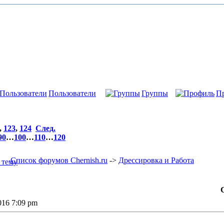
Пользователи
Группы
П
,
123
,
124
След.
90
…
100
…
110
…
120
Список форумов Chernish.ru
->
Дрессировка и Работа
2016 7:09 pm