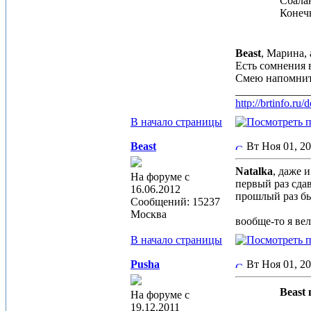
Сбалан
Конечн
Beast
, Марина,
Есть сомнения 
Смею напомнить
_____________
http://brtinfo.r
В начало страницы
Beast
Вт Ноя 01, 2
Natalka
, даже 
На форуме с
первый раз сда
16.06.2012
прошлый раз бы
Сообщений: 15237
Москва
вообще-то я вел
В начало страницы
Pusha
Вт Ноя 01, 2
Beast 
На форуме с
19.12.2011