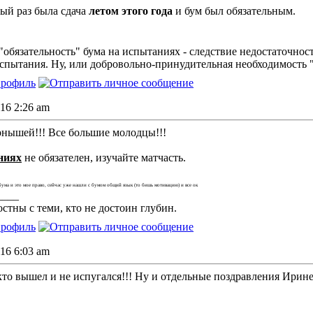
ый раз была сдача
летом этого года
и бум был обязательным.
 "обязательность" бума на испытаниях - следствие недостаточно
пытания. Ну, или добровольно-принудительная необходимость 
016 2:26 am
рнышей!!! Все большие молодцы!!!
ниях
не обязателен, изучайте матчасть.
бума и это мое право, сейчас уже нашли с бумом общий язык (то бишь мотивацию) и все ок
____
стны с теми, кто не достоин глубин.
016 6:03 am
кто вышел и не испугался!!! Ну и отдельные поздравления Ирине