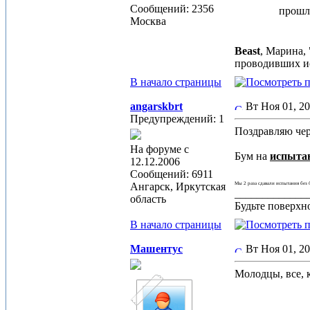
Сообщений: 2356
прошл
Москва
Beast
, Марина,
проводивших ис
В начало страницы
angarskbrt
Вт Ноя 01, 2
Предупреждений: 1
Поздравляю че
На форуме с
Бум на
испыта
12.12.2006
Сообщений: 6911
Ангарск, Иркутская
Мы 2 раза сдавали испытания без 
_____________
область
Будьте поверхно
В начало страницы
Машентус
Вт Ноя 01, 2
Молодцы, все, 