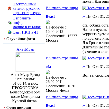
может. Для опы
Электронный
В начало страницы
каталог русских
черных терьеров
Beast
Пн Окт 31, 
Отправить
инфор-
ofa
, собака ост
мацию в каталог
На форуме с
На то и нужны 
16.06.2012
Сайт НКП РЧТ
корректируем и
Сообщений: 15237
по другому ника
•
Случайное фото
Москва
Я к Грозе отнош
Длительные тре
АнатМуар
( умение и знан
В начало страницы
ofa
Пн Окт 31, 
Анат Муар Брэнд
Вот вы спортсм
На форуме с
Черноземья.
26.02.2011
01.05.14. в пос.
Сообщений: 1630
ПРОХОРОВКА
Москва-Чехов
Белгородской обл.
возле Мемориала
В начало страницы
Курской битвы.
Beast
Пн Окт 31, 
•
Фонд помощи