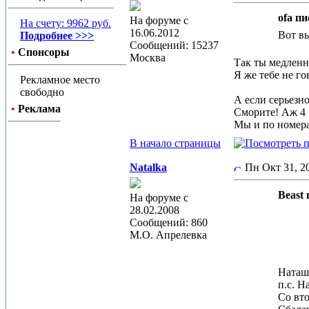
ofa пи
На форуме с
На счету: 9962 руб.
16.06.2012
Вот вы
Подробнее >>>
Сообщений: 15237
•
Спонсоры
Москва
Так ты медленн
Я же тебе не го
Рекламное место
свободно
А если серьезно
•
Реклама
Сморите! Аж 4 
Мы и по номера
В начало страницы
Natalka
Пн Окт 31, 
Beast 
На форуме с
28.02.2008
Сообщений: 860
М.О. Апрелевка
Наташа
п.с. Н
Со вто