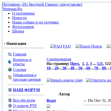
Питомник «Из Звездной Гавани» представляет
Черныш.Ru
О питомнике
Новости
Наши собаки и их потомки
Фотогалерея
Щенки
•
Навигация
FAQ
Поиск
Главная
Cоревнования
Вопросы и
На страницу
Пред.
1
,
2
,
3
...
121
,
122
ответы
10
…
20
…
30
…
40
…
50
…
60
…
70
…
80
…
Ссылки
Объявления о
продаже щенков
НАШ ФОРУМ
Автор
Все обо всем
Beast
Пн Окт 31, 
О породе РЧТ