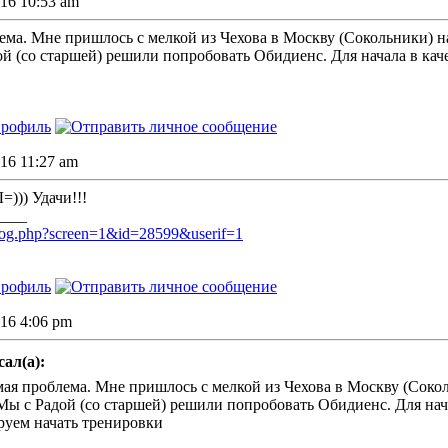
016 10:53 am
ема. Мне пришлось с мелкой из Чехова в Москву (Сокольники) на
й (со старшей) решили попробовать Обидиенс. Для начала в каче
016 11:27 am
)) Удачи!!!
____
u/dog.php?screen=1&id=28599&userif=1
016 4:06 pm
сал(а):
ая проблема. Мне пришлось с мелкой из Чехова в Москву (Соко
ы с Радой (со старшей) решили попробовать Обидиенс. Для нача
руем начать тренировки