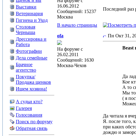
Щенок и вы
На форуме с
16.06.2012
Выставки
Последний раз р
Сообщений: 15237
Ветеринария
Москва
Гигиена и Уход
В начало страницы
Столовая
Черныша
ofa
Пн Окт 31, 
Дрессировка и
Работа
Beast 
На форуме с
Фотографии
26.02.2011
Дела семейные
Сообщений: 1630
Брачное
Москва-Чехов
агентство
Да ла
Покупка/
Кое кт
Продажа щенков
А то с
Ищем хозяина!
Мы тож
( я по
А судьи кто?
Можешь
Галерея
Голосования
Да читала я в
Я. после того,
Поиск по форуму
при каких обсто
Обратная связь
дождю и замороз