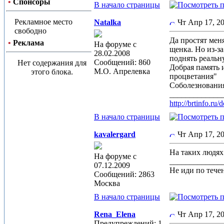
•
Спонсоры
В начало страницы
Рекламное место
Natalka
Чт Апр 17, 
свободно
Да простят мен
•
Реклама
На форуме с
щенка. Но из-з
28.02.2008
поднять реальн
Сообщений: 860
Нет содержания для
Добрая память 
М.О. Апрелевка
этого блока.
процветания"
Соболезнования
_____________
http://brtinfo.r
В начало страницы
kavalergard
Чт Апр 17, 
На таких людях 
На форуме с
_____________
07.12.2009
Не иди по течен
Сообщений: 2863
Москва
В начало страницы
Rena_Elena
Чт Апр 17, 
Предупреждений: 1