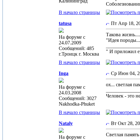
Калининград
Соболезнования
В начало страницы
tatusa
Пт Апр 18, 
Такова жизнь...
На форуме с
"Идея породы....
24.07.2009
_____________
Сообщений: 485
" И приложил ем
г.Троицк г. Москва
В начало страницы
Inga
Ср Июн 04, 
ох... светлая пам
На форуме с
_____________
24.03.2008
Человек - это н
Сообщений: 3027
Nakhodka-Phuket
В начало страницы
Nataly
Вт Окт 28, 2
Светлая память 
На форуме с