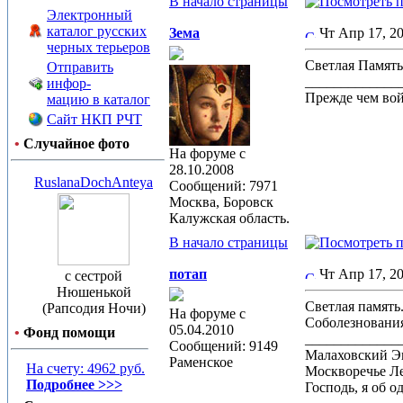
В начало страницы
Электронный
каталог русских
Зема
Чт Апр 17, 
черных терьеров
Светлая Память
Отправить
_____________
инфор-
Прежде чем вой
мацию в каталог
Сайт НКП РЧТ
•
Случайное фото
На форуме с
28.10.2008
RuslanaDochAnteya
Сообщений: 7971
Москва, Боровск
Калужская область.
В начало страницы
потап
Чт Апр 17, 
с сестрой
Нюшенькой
Светлая память..
(Рапсодия Ночи)
На форуме с
Соболезнования
05.04.2010
•
Фонд помощи
_____________
Сообщений: 9149
Малаховский Э
Раменское
На счету: 4962 руб.
Москворечье Л
Подробнее >>>
Господь, я об о