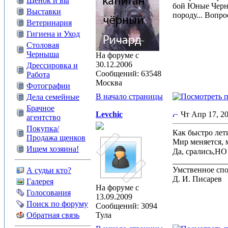
Щенок и вы
бой Юные Черны
Выставки
породу... Вопр
Ветеринария
Гигиена и Уход
Столовая
Черныша
На форуме с
30.12.2006
Дрессировка и
Сообщений: 63548
Работа
Москва
Фотографии
В начало страницы
Дела семейные
Брачное
Levchic
Чт Апр 17, 
агентство
Покупка/
Как быстро лет
Продажа щенков
Мир меняется, м
Ищем хозяина!
Да, срались,НО!
_____________
Умственное спо
А судьи кто?
Д. И. Писарев
Галерея
На форуме с
Голосования
13.09.2009
Поиск по форуму
Сообщений: 3094
Обратная связь
Тула