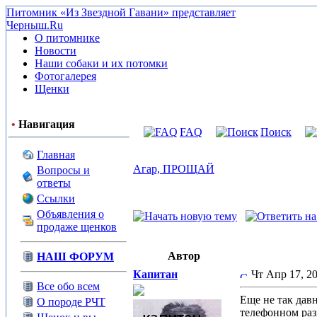
Питомник «Из Звездной Гавани» представляет
Черныш.Ru
О питомнике
Новости
Наши собаки и их потомки
Фотогалерея
Щенки
•
Навигация
FAQ
Поиск
Главная
Агар, ПРОЩАЙ
Вопросы и
ответы
Ссылки
Объявления о
продаже щенков
Автор
НАШ ФОРУМ
Капитан
Чт Апр 17, 
Все обо всем
Еще не так давн
О породе РЧТ
телефонном раз