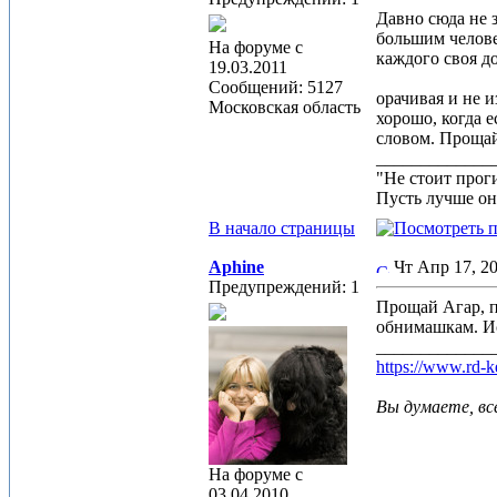
Давно сюда не з
большим челове
На форуме с
каждого своя до
19.03.2011
Сообщений: 5127
орачивая и не 
Московская область
хорошо, когда 
словом. Прощай
_____________
"Не стоит прог
Пусть лучше он 
В начало страницы
Aphine
Чт Апр 17, 
Предупреждений: 1
Прощай Агар, п
обнимашкам. Ис
_____________
https://www.rd-k
Вы думаете, вс
На форуме с
03.04.2010