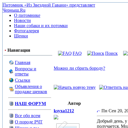
Питомник «Из Звездной Гавани» представляет
Черныш.Ru
О питомнике
Новости
Наши собаки и их потомки
Фотогалерея
Щенки
•
Навигация
FAQ
Поиск
Главная
Можно ли сбрить бороду?
Вопросы и
ответы
Ссылки
Объявления о
продаже щенков
Автор
НАШ ФОРУМ
ksyxa1212
Пн Сен 20, 2
Все обо всем
Добрый день, у
О породе РЧТ
получается. Мо