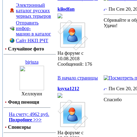
Электронный
kilodfan
Пн Сен 20, 
каталог русских
черных терьеров
Сбривайте и об
Отправить
Удачи!
инфор-
мацию в каталог
Сайт НКП РЧТ
•
Случайное фото
На форуме с
10.08.2018
birjuza
Сообщений: 176
В начало страницы
ksyxa1212
Пн Сен 20, 
Хеллоуин
Спасибо
•
Фонд помощи
На счету: 4962 руб.
Подробнее >>>
•
Спонсоры
На форуме с