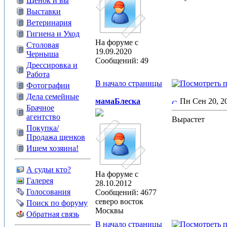
Щенок и вы
Выставки
Ветеринария
Гигиена и Уход
На форуме с
Столовая
19.09.2020
Черныша
Сообщений: 49
Дрессировка и
Работа
В начало страницы
Фотографии
Дела семейные
мамаБлеска
Пн Сен 20, 2
Брачное
агентство
Вырастет
Покупка/
Продажа щенков
Ищем хозяина!
А судьи кто?
На форуме с
Галерея
28.10.2012
Голосования
Сообщений: 4677
северо восток
Поиск по форуму
Москвы
Обратная связь
В начало страницы