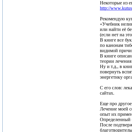
Некоторые из ег
http://www.kutu
Рекомендую куп
«Учебник нели
или найти её бе
(если нет на эт
В книге все бу
по канонам тиб
видимой причин
В книге описан
теории лечения 
Ну и т.д., в кн
повернуть вспя
энергетику орг
С его слов: ле
сайтах.
Еще про другое
Лечение моей с
опыт их примен
Определенный о
После подтверж
благотворитель