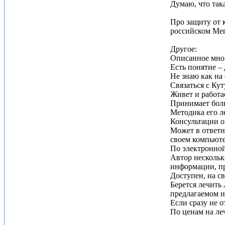
Думаю, что так
Про защиту от 
российском Мег
Другое:
Описанное мною
Есть понятие –
Не знаю как на
Связаться с Ку
Живет и работа
Принимает боль
Методика его л
Консультации о
Может в ответн
своем компьюте
По электронной
Автор нескольки
информации, пр
Доступен, на с
Берется лечить
предлагаемом и
Если сразу не о
По ценам на ле