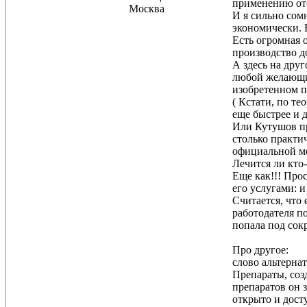
применению от
Москва
И я сильно сом
экономически. 
Есть огромная 
производство до
А здесь на дру
любой желающий
изобретенном п
( Кстати, по те
еще быстрее и 
Или Кутушов пр
столько практич
официальной ме
Лечится ли кто
Еще как!!! Про
его услугами: и
Считается, что 
работодателя по
попала под сокр
Про другое:
слово альтерна
Препараты, соз
препаратов он 
открыто и дост