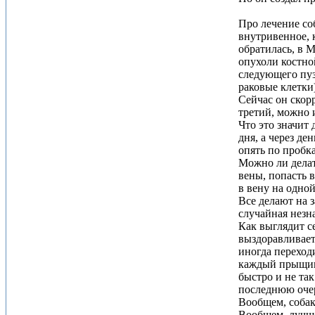
Про лечение со
внутривенное, 
обратилась, в 
опухоли костной
следующего пузы
раковые клетки)
Сейчас он скорр
третий, можно 
Что это значит 
дня, а через де
опять по пробка
Можно ли делат
вены, попасть в
в вену на одно
Все делают на з
случайная незна
Как выглядит с
выздоравливает
иногда переход
каждый прыщик,
быстро и не так
последнюю очер
Вообщем, собак
Вообщем, лучше