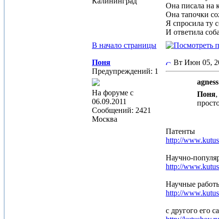
Калининград
Она писала на к
Она тапочки сож
Я спросила ту 
И ответила соб
В начало страницы
Поня
Вт Июн 05, 
Предупреждений: 1
agness
На форуме с
Поня
,
06.09.2011
просто
Сообщений: 2421
Москва
Патенты
http://www.kutus
Научно-популя
http://www.kutus
Научные работ
http://www.kutush
с другого его с