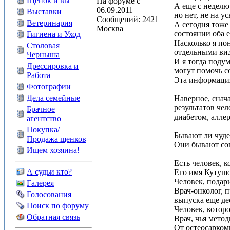
Щенок и вы
На форуме с
А еще с неделю
06.09.2011
Выставки
но нет, не на у
Сообщений: 2421
Ветеринария
А сегодня тоже
Москва
состоянии оба е
Гигиена и Уход
Насколько я по
Столовая
отдельными вид
Черныша
И я тогда поду
Дрессировка и
могут помочь с
Работа
Эта информация 
Фотографии
Дела семейные
Наверное, снач
результатов че
Брачное
диабетом, алле
агентство
Покупка/
Бывают ли чуде
Продажа щенков
Они бывают сов
Ищем хозяина!
Есть человек, 
А судьи кто?
Его имя Кутуш
Человек, подар
Галерея
Врач-онколог, 
Голосования
выпуска еще де
Поиск по форуму
Человек, которо
Обратная связь
Врач, чья мето
От остеосарком