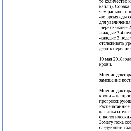
то количество к
капли). Собака
чем раньше- пок
-во время еды 
для увеличения
-через каждые 
-каждые 3-4 не
-каждые 2 неде
отслеживать ур
делать перелива
10 мая 2018год
крови.
Мнение доктора
замещение кост
Мнение доктора
крови – не про
прогрессирующе
Распечатанные р
как доказатель
онкологических
Зомету пока соб
следующий тоже