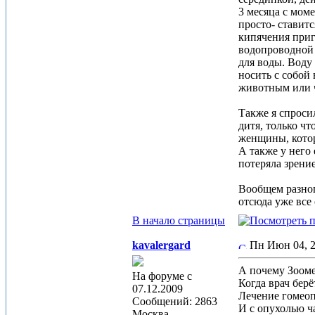
3 месяца с мом
просто- ставит
кипячения приг
водопроводной 
для воды. Воду
носить с собой
животным или ч
Также я спроси
дитя, только чт
женщины, котор
А также у него
потеряла зрение
Вообщем разноп
отсюда уже все 
В начало страницы
kavalergard
Пн Июн 04, 
А почему Зооме
На форуме с
Когда врач бе
07.12.2009
Лечение гомеоп
Сообщений: 2863
И с опухолью 
Москва