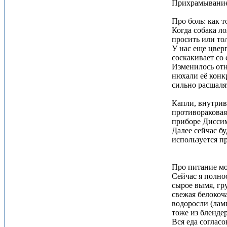
Прихрамывание 
Про боль: как т
Когда собака ло
просить или то
У нас еще цвер
соскакивает со
Изменилось отно
нюхали её конкр
сильно расшалят
Капли, внутрив
противораковая
приборе Диссим
Далее сейчас б
используется п
Про питание мо
Сейчас я полно
сырое вымя, гр
свежая белокоча
водоросли (лами
тоже из бленде
Вся еда соглас