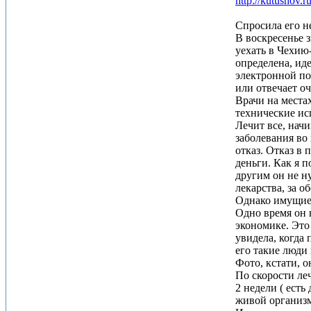
http://kutushov.r
Спросила его не
В воскресенье 
уехать в Чехию
определена, иде
электронной по
или отвечает оч
Врачи на места
технические ис
Лечит все, нач
заболевания во
отказ. Отказ в 
деньги. Как я 
другим он не н
лекарства, за о
Однако имущие 
Одно время он 
экономике. Это
увидела, когда 
его такие люди
Фото, кстати, о
По скорости ле
2 недели ( ест
живой организ