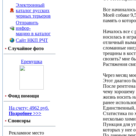
Электронный
Все начиналось
каталог русских
Моей собаке 9,5
черных терьеров
память о которо
Отправить
инфор-
Началось все с 
мацию в каталог
носилась в игра
Сайт НКП РЧТ
отличный вымах.
сломанные нигде
•
Случайное фото
трещины в кости
свозить? мне бы
Еремушка
Растяжения свя
Через месяц мо
Этот диагноз б
После рентгена
чему хорошему 
•
Фонд помощи
жизнь носить н
ранее использо
На счету: 4962 руб.
Единственный, 
Подробнее >>>
Статистика по 
несколько химий
•
Спонсоры
Пункция для ут
которых у нее о
Рекламное место
По данным рент