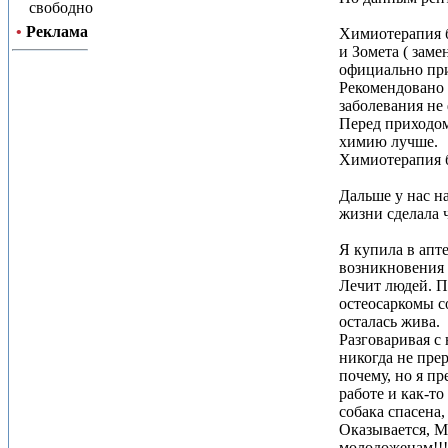
свободно
•
Реклама
Химиотерапия бы
и Зомета ( заме
официально при
Рекомендовано 
заболевания не 
Перед приходом
химию лучше.
Химиотерапия б
Дальше у нас на
жизни сделала 
Я купила в апт
возникновения и
Лечит людей. По
остеосаркомы с
осталась жива.
Разговаривая с
никогда не пре
почему, но я пр
работе и как-то
собака спасена,
Оказывается, М
молодоженам!!!)