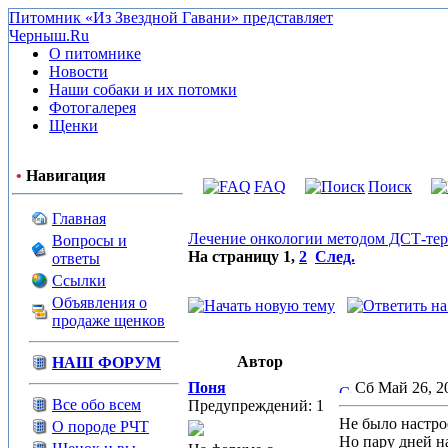
Питомник «Из Звездной Гавани» представляет
Черныш.Ru
О питомнике
Новости
Наши собаки и их потомки
Фотогалерея
Щенки
•
Навигация
FAQ
Поиск
Главная
Лечение онкологии методом ДСТ-те
Вопросы и
На страницу
1
,
2
След.
ответы
Ссылки
Объявления о
продаже щенков
Автор
НАШ ФОРУМ
Поня
Сб Май 26, 2
Все обо всем
Предупреждений: 1
Не было настро
О породе РЧТ
Но пару дней н