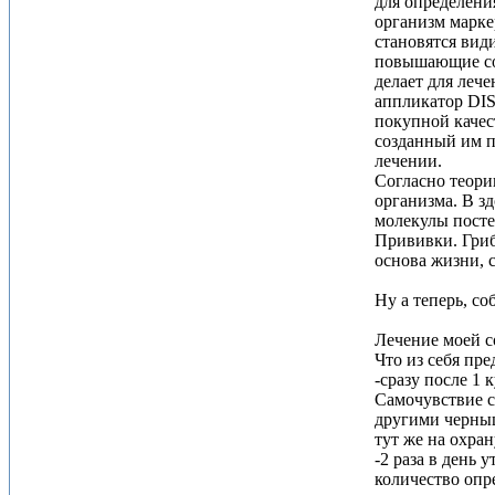
для определени
организм марке
становятся вид
повышающие соб
делает для леч
аппликатор DIS
покупной качест
созданный им п
лечении.
Согласно теории
организма. В з
молекулы посте
Прививки. Грибо
основа жизни, с
Ну а теперь, со
Лечение моей с
Что из себя пр
-сразу после 1
Самочувствие со
другими черныш
тут же на охра
-2 раза в день 
количество опр