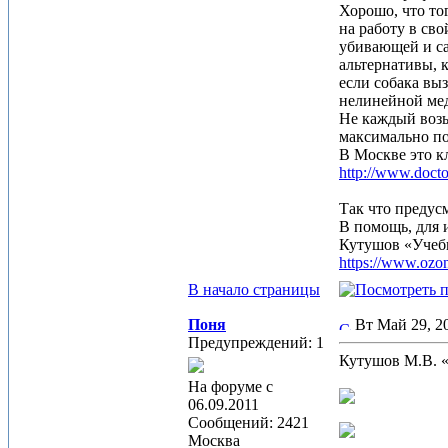
Хорошо, что то
на работу в св
убивающей и сам
альтернативы, к
если собака вы
нелинейной мед
Не каждый возь
максимально пом
В Москве это к
http://www.docto
Так что предус
В помощь, для 
Кутушов «Учеб
https://www.ozon
В начало страницы
Поня
Вт Май 29, 
Предупреждений: 1
Кутушов М.В. «
На форуме с
06.09.2011
Сообщений: 2421
Москва