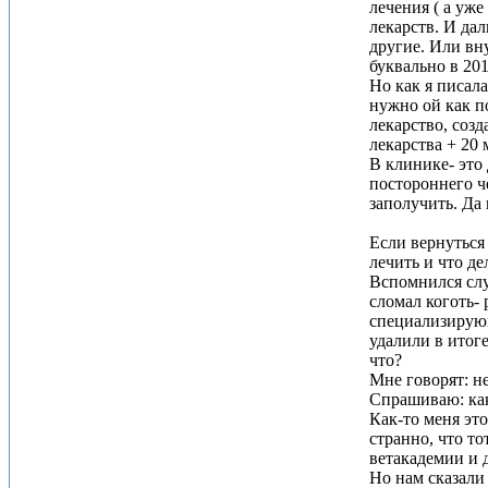
лечения ( а уж
лекарств. И да
другие. Или вн
буквально в 20
Но как я писал
нужно ой как п
лекарство, соз
лекарства + 20 
В клинике- это
постороннего ч
заполучить. Да
Если вернуться 
лечить и что де
Вспомнился случ
сломал коготь-
специализирующ
удалили в итог
что?
Мне говорят: н
Спрашиваю: как
Как-то меня это
странно, что то
ветакадемии и д
Но нам сказали