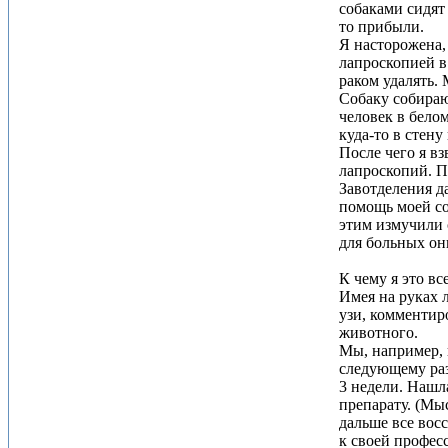
собаками сидят
то прибыли.
Я насторожена,
лапроскопией в
раком удалять. 
Собаку собирают
человек в белом
куда-то в стену
После чего я в
лапроскопий. П
Завотделения д
помощь моей соб
этим измучили 
для больных он
К чему я это вс
Имея на руках 
узи, комментиро
животного.
Мы, например, н
следующему раз
3 недели. Нашл
препарату. (Мыс
дальше все восс
к своей професс