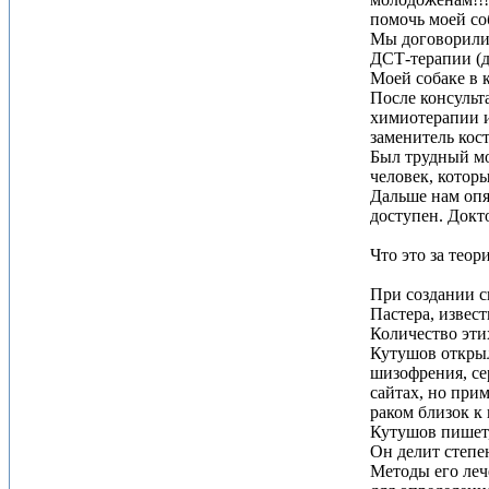
помочь моей со
Мы договорилис
ДСТ-терапии (
Моей собаке в 
После консульт
химиотерапии и
заменитель ко
Был трудный мо
человек, котор
Дальше нам опя
доступен. Докт
Что это за теор
При создании с
Пастера, извес
Количество эти
Кутушов открыл
шизофрения, се
сайтах, но прим
раком близок к
Кутушов пишет,
Он делит степе
Методы его леч