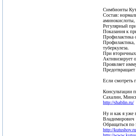
Симбионты Куту
Состав: нормал
аминокислоты, 
Регулярный пр
Показания к п
Профилактика 
Профилактика, 
туберкулеза.
При вторичных
Активизирует о
Проявляет имму
Предотвращает 
Если смотреть 
Консультации п
Сахалин, Минск
http://shablin.ru/
Ну и как я уже
Владимирович
Обращаться по 
http://kutushov.ru
http://www.kutus