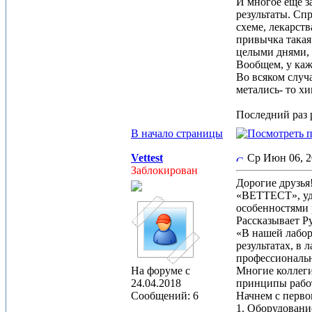
И многое еще за
результаты. Спр
схеме, лекарст
привычка такая.
целыми днями, 
Вообщем, у каж
Во всяком случа
метались- то х
Последний раз р
В начало страницы
Vettest
Ср Июн 06, 2
Заблокирован
Дорогие друзья
«ВЕТТЕСТ», удо
особенностями 
Рассказывает Р
«В нашей лабор
результатах, в 
профессиональн
На форуме с
Многие коллеги
24.04.2018
принципы работ
Сообщений: 6
Начнем с перв
1. Оборудовани