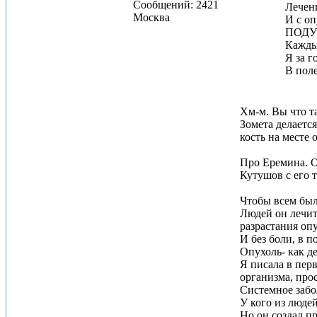
Сообщений: 2421
Лечени
Москва
И с о
ПОДУ
Каждый
Я за г
В поле
Хм-м. Вы что т
Зомета делается
кость на месте 
Про Еремина. Он
Кутушов с его 
Чтобы всем был
Людей он лечит 
разрастания оп
И без боли, в 
Опухоль- как де
Я писала в пер
организма, прос
Системное забол
У кого из людей
Но он создал п