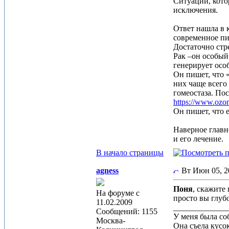
Ситуации, кото
исключения.
Ответ нашла в 
современное пи
Достаточно стр
Рак –он особый
генерирует ос
Он пишет, что «
них чаще всего
гомеостаза. Пос
https://www.ozon
Он пишет, что 
Наверное главн
и его лечение.
В начало страницы
agness
Вт Июн 05, 
Поня
, скажите
На форуме с
просто вы глубо
11.02.2009
_____________
Сообщений: 1155
У меня была соб
Москва-
Она съела кусок