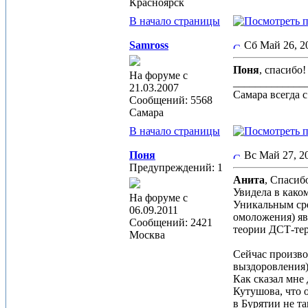
Красноярск
В начало страницы
Samross
Сб Май 26, 
Поня
, спасибо
На форуме с
_____________
21.03.2007
Самара всегда 
Сообщений: 5568
Самара
В начало страницы
Поня
Вс Май 27, 
Предупреждений: 1
Анита
, Спасиб
Увидела в како
На форуме с
Уникальным сре
06.09.2011
омоложения) я
Сообщений: 2421
теории ДСТ-те
Москва
Сейчас произво
выздоровления)
Как сказал мне
Кутушова, что 
в Бурятии не т