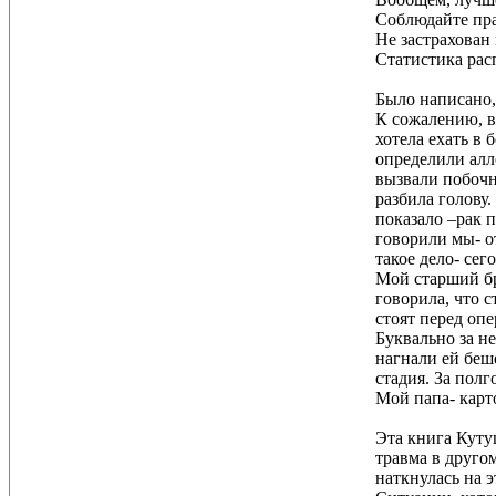
Соблюдайте пра
Не застрахован
Статистика рас
Было написано,
К сожалению, в
хотела ехать в 
определили алл
вызвали побочны
разбила голову
показало –рак 
говорили мы- от
такое дело- сег
Мой старший бра
говорила, что с
стоят перед оп
Буквально за не
нагнали ей беш
стадия. За полг
Мой папа- карт
Эта книга Куту
травма в другом
наткнулась на э