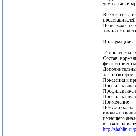
чем на сайте з
Все что связан
представителей
Во всяком случ
лично не нашла
Информация: с 
«Синергисты– у
Состав: нормал
фитонутриенты,
Дополнительные
лактобактерий,
Показания к пр
Профилактика и
Профилактика 
Профилактика 
Примечание
Все составляющ
омолаживающие 
имеющего анало
вызвать наруше
http://shablin.ru