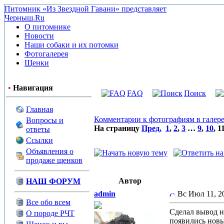
Питомник «Из Звездной Гавани» представляет
Черныш.Ru
О питомнике
Новости
Наши собаки и их потомки
Фотогалерея
Щенки
•
Навигация
FAQ
Поиск
Главная
Комментарии к фотографиям в галер
Вопросы и
На страницу
Пред.
1
,
2
,
3
…
9
,
10
,
1
ответы
Ссылки
Объявления о
продаже щенков
Автор
НАШ ФОРУМ
admin
Вс Июл 11, 
Все обо всем
Сделал вывод н
О породе РЧТ
появились новы