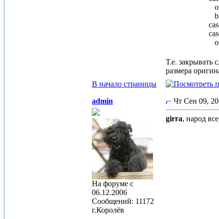
op =
bre
case 2
case 1
op 
Т.е. закрывать
размера оригин
В начало страницы
admin
Чт Сен 09, 2
girra
, народ вс
На форуме с
06.12.2006
Сообщений: 11172
г.Королёв