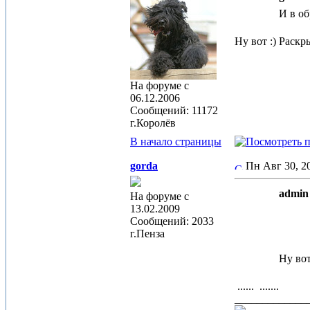
И в об
Ну вот :) Раск
На форуме с
06.12.2006
Сообщений: 11172
г.Королёв
В начало страницы
gorda
Пн Авг 30, 
admin 
На форуме с
13.02.2009
Сообщений: 2033
г.Пенза
Ну во
......
.......
_____________