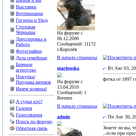
Щенок и вы
Выставки
Ветеринария
Гигиена и Уход
Столовая
Черныша
На форуме с
06.12.2006
Дрессировка и
Сообщений: 11172
Работа
г.Королёв
Фотографии
В начало страницы
Дела семейные
Брачное
marinuska
Вт Авг 03, 2
агентство
Покупка/
фотка от 1897 
На форуме с
Продажа щенков
13.04.2010
Ищем хозяина!
Сообщений: 1
Bremen
А судьи кто?
В начало страницы
Галерея
Голосования
admin
Пн Авг 30, 
Поиск по форуму
Знаете ли вы, чт
Обратная связь
...если при про