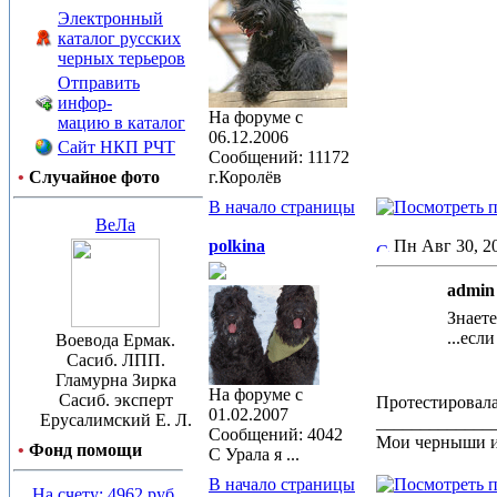
Электронный
каталог русских
черных терьеров
Отправить
инфор-
На форуме с
мацию в каталог
06.12.2006
Сайт НКП РЧТ
Сообщений: 11172
•
Случайное фото
г.Королёв
В начало страницы
ВеЛа
polkina
Пн Авг 30, 
admin 
Знаете
...есл
Воевода Ермак.
Сасиб. ЛПП.
Гламурна Зирка
На форуме с
Сасиб. эксперт
Протестировала
01.02.2007
Ерусалимский Е. Л.
_____________
Сообщений: 4042
Мои черныши и
•
Фонд помощи
С Урала я ...
В начало страницы
На счету: 4962 руб.