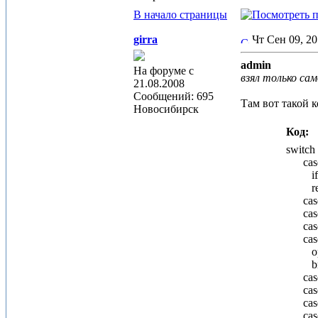
В начало страницы
girra
Чт Сен 09, 2
admin
На форуме с
взял только са
21.08.2008
Сообщений: 695
Там вот такой 
Новосибирск
Код:
switch
case 7
if (e
retur
case 
case 
case 3
case 
op 
bre
case 
case 
case 3
case 