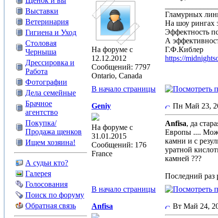
Щенок и вы
_____________
Выставки
Гламурных лин
Ветеринария
На шоу рингах 
Эффектность п
Гигиена и Уход
А эффективност
Столовая
На форуме с
Г.Ф.Киблер
Черныша
12.12.2012
https://midnight
Дрессировка и
Сообщений: 7797
Работа
Ontario, Canada
Фотографии
В начало страницы
Дела семейные
Брачное
Geniy
Пн Май 23, 
агентство
Покупка/
Anfisa
, да ста
На форуме с
Продажа щенков
Европы .... Мо
31.01.2015
камни и с резу
Ищем хозяина!
Сообщений: 176
уратной кислот
France
камней ???
А судьи кто?
Галерея
Последний раз р
Голосования
В начало страницы
Поиск по форуму
Обратная связь
Anfisa
Вт Май 24, 