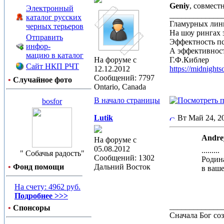
Geniy
, совмест
Электронный
_____________
каталог русских
Гламурных лин
черных терьеров
На шоу рингах 
Отправить
Эффектность п
инфор-
А эффективност
мацию в каталог
На форуме с
Г.Ф.Киблер
Сайт НКП РЧТ
12.12.2012
https://midnight
Сообщений: 7797
•
Случайное фото
Ontario, Canada
В начало страницы
bosfor
Lutik
Вт Май 24, 
Andre
На форуме с
05.08.2012
.........
" Собачья радость"
Сообщений: 1302
Родина
•
Фонд помощи
Дальний Восток
в ваш
На счету: 4962 руб.
Подробнее >>>
_____________
•
Спонсоры
Сначала Бог соз