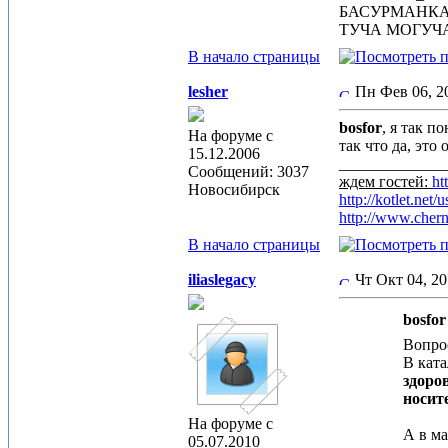
БАСУРМАНК
ТУЧА МОГУЧ
В начало страницы
lesher
Пн Фев 06, 
bosfor
, я так п
На форуме с
так что да, это
15.12.2006
_____________
Сообщений: 3037
ждем гостей:
ht
Новосибирск
http://kotlet.ne
http://www.cher
В начало страницы
iliaslegacy
Чт Окт 04, 2
bosfor
Вопро
В ката
здоро
носит
На форуме с
А в м
05.07.2010