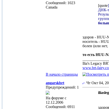
Сообщений: 1023
[quote
Canada
ДНК-т
Резуль
групп
больн
здоров - HUU-
носитель - HU
болен (или нет
то есть HUU-N
_____________
Ilia's Legacy B
www.brt-fairy.c
В начало страницы
angarskbrt
Чт Окт 04, 2
Предупреждений: 1
iliasl
На форуме с
12.12.2006
Сообщений: 6911
здоро