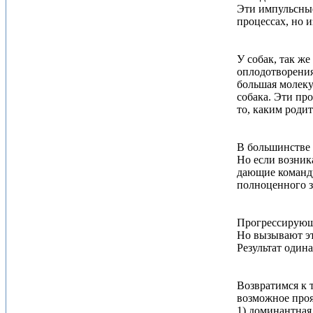
Эти импульсные
процессах, но 
У собак, так же
оплодотворения 
большая молеку
собака. Эти пр
то, каким роди
В большинстве 
Но если возник
дающие команду
полноценного зр
Прогрессирующа
Но вызывают эт
Результат один
Возвратимся к 
возможное проя
1) доминантная