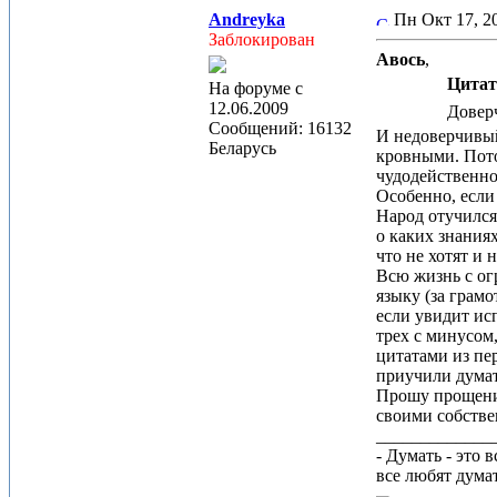
Andreyka
Пн Окт 17, 
Заблокирован
Авось
,
Цитат
На форуме с
12.06.2009
Доверч
Сообщений: 16132
И недоверчивый
Беларусь
кровными. Пото
чудодейственном
Особенно, если
Народ отучился
о каких знания
что не хотят и 
Всю жизнь с ог
языку (за грамо
если увидит исп
трех с минусом
цитатами из пе
приучили думат
Прошу прощения
своими собстве
_____________
- Думать - это 
все любят дума