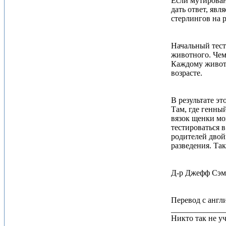
Если мутирован
дать ответ, яв
стерлингов на 
Начальный тест
животного. Чем
Каждому животн
возрасте.
В результате э
Там, где генны
вязок щенки мо
тестироваться в
родителей двой
разведения. Та
Д-р Джефф Сэм
Перевод с англ
_____________
Никто так не уч