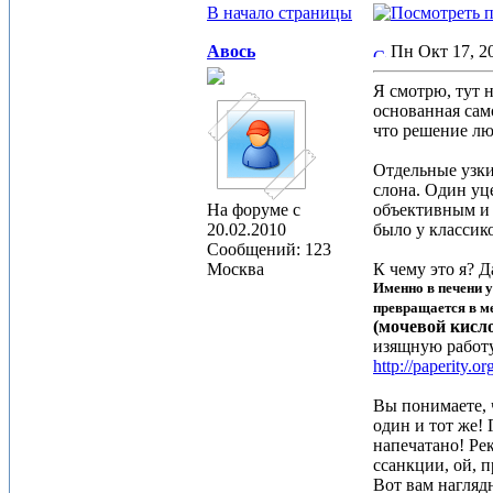
В начало страницы
Авось
Пн Окт 17, 
Я смотрю, тут 
основанная сам
что решение лю
Отдельные узки
слона. Один уце
На форуме с
объективным и п
20.02.2010
было у классик
Сообщений: 123
Москва
К чему это я? Д
Именно в печени 
превращается в м
(мочевой кисло
изящную работу 
http://paperity.o
Вы понимаете, 
один и тот же! 
напечатано! Ре
ссанкции, ой, п
Вот вам нагля