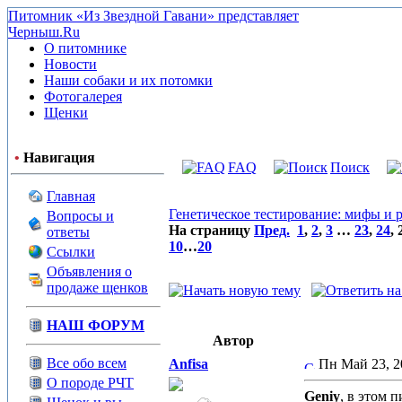
Питомник «Из Звездной Гавани» представляет
Черныш.Ru
О питомнике
Новости
Наши собаки и их потомки
Фотогалерея
Щенки
•
Навигация
FAQ
Поиск
Главная
Генетическое тестирование: мифы и р
Вопросы и
На страницу
Пред.
1
,
2
,
3
…
23
,
24
,
ответы
10
…
20
Ссылки
Объявления о
продаже щенков
НАШ ФОРУМ
Автор
Все обо всем
Anfisa
Пн Май 23, 
О породе РЧТ
Geniy
, в этом 