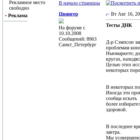
Рекламное место
В начало страницы
свободно
Цвингер
Вт Авг 16, 2
•
Реклама
Тесты ДНК
На форуме с
10.10.2008
Сообщений: 8963
Д-р Сэмпсон за
Санкт_Петербург
проблемам кино
Ньюмаркете; до
кругах, находя
Целью этих исс
некоторых поро
В некоторых по
Иногда эти про
сообща искать
более избирате
здоровой.
В последнее вр
завтра.
Мы усовершенст