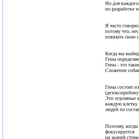
Но для каждого
по разработке 
Я часто говорю
потому что, не
повязать свою 
Когда вы выбир
Гены определяют
Гены - это так
Сложение собак
Гены состоят и
(дезоксирибону
Эти огромные м
каждую клетку.
людей по соста
Поэтому, когды
фокусируется
на задней стен