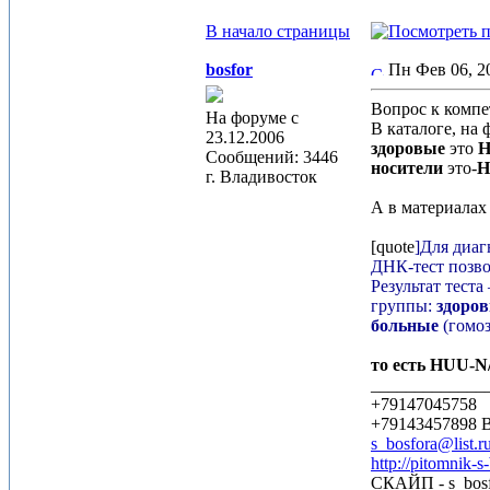
В начало страницы
bosfor
Пн Фев 06, 
Вопрос к компе
На форуме с
В каталоге, на 
23.12.2006
здоровые
это
H
Сообщений: 3446
носители
это-
H
г. Владивосток
А в материала
[quote
]Для диаг
ДНК-тест позво
Результат тест
группы:
здоро
больные
(гомо
то есть HUU-N
_____________
+79147045758
+79143457898
s_bosfora@list.r
http://pitomnik-s
СКАЙП - s_bosf