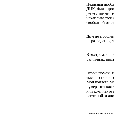
Недавняя пробл
ДНК, была проб
рецессивный ге
накапливается 
свободной от э
Другие проблем
из разведения, 
В экстремально
различных выст
Чтобы помочь н
тысяч генов в 
Мой коллега Мэ
нумерация кажд
или комплекте 
легче найти ан