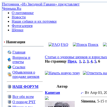
Питомник «Из Звездной Гавани» представляет
Черныш.Ru
О питомнике
Новости
Наши собаки и их потомки
Фотогалерея
Щенки
•
Навигация
FAQ
Поиск
Главная
Статьи о здоровье щенков и взрослых
Вопросы и
На страницу
Пред.
1
,
2
,
3
,
4
,
5
,
6
ответы
Ссылки
Объявления о
продаже щенков
Автор
НАШ ФОРУМ
Капитан
Вт Апр 03, 
Все обо всем
Simonna
, 5-15
О породе РЧТ