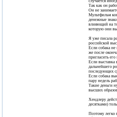
случается иногд
Так как он раб
Он не занимает
Мультфильм ког
денежные знаки-
влияющий на то
которую они вы
Я уже писала р
российской выст
Если собака не 
же после оконч
пригласить его
Если выставка 
дальнейшего ро
последующих ср
Если собака выс
пару недель ра
Такие деньги ну
высших образов
Хендлеру действ
десятками) толь
Поэтому легко п