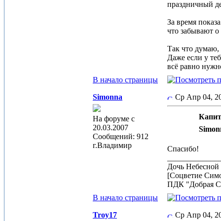
праздничный де
За время показа
что забывают о
Так что думаю, 
Даже если у те
всё равно нуж
В начало страницы
Simonna
Ср Апр 04, 
Капит
На форуме с
20.03.2007
Simon
Сообщений: 912
г.Владимир
Спасибо!
_____________
Дочь Небесной 
[Соцветие Сим
ПДК "Добрая С
В начало страницы
Troy17
Ср Апр 04, 