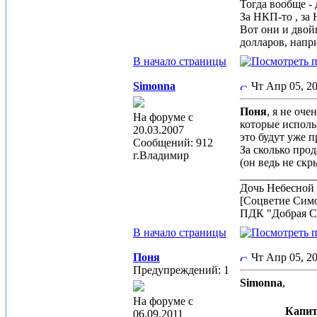
Тогда вообще -
За НКП-то , за
Вот они и двойн
долларов, напр
В начало страницы
Simonna
Чт Апр 05, 2
Поня
, я не оч
На форуме с
которые исполь
20.03.2007
это будут уже п
Сообщений: 912
За сколько про
г.Владимир
(он ведь не ск
_____________
Дочь Небесной 
[Соцветие Сим
ПДК "Добрая С
В начало страницы
Поня
Чт Апр 05, 2
Предупреждений: 1
Simonna
,
На форуме с
Капит
06.09.2011