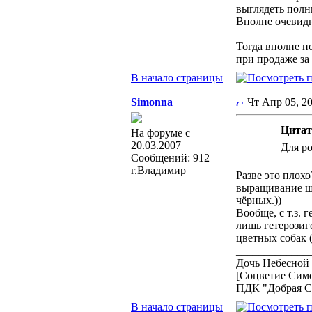
выглядеть полн
Вполне очевидн
Тогда вполне п
при продаже за
В начало страницы
Simonna
Чт Апр 05, 
Цитат
На форуме с
20.03.2007
Для ро
Сообщений: 912
г.Владимир
Разве это плохо
выращивание ще
чёрных.))
Вообще, с т.з.
лишь гетерозиг
цветных собак 
_____________
Дочь Небесной 
[Соцветие Сим
ПДК "Добрая С
В начало страницы