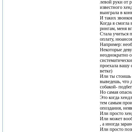
левой руки от р
известного хенд
выиграла в конк
И таких звонко
Когда я смогла 
рингам, меня вп
Стала учиться 
оплату, нюансо
Например: необ
Некоторые деву
неоднократно оп
систематически 
проехала вашу с
ветке)
Или ты стоишь с
выведешь, что д
собакой- подбег
Но самая опасна
Это когда хенд
тем самым прои
опоздания, неяв
Или просто хенд
Или может вооб
, а иногда зара
Или просто поз