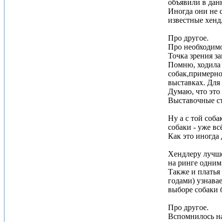
объявили в дан
Иногда они не 
известные хенд
Про другое.
Про необходимо
Точка зрения з
Помню, ходила 
собак,примерно
выставках. Для
Думаю, что это 
Выставочные ст
Ну а с той соб
собаки - уже в
Как это иногда
Хендлеру лучше
на ринге одним
Также и платья 
годами) узнава
выборе собаки 
Про другое.
Вспомнилось на