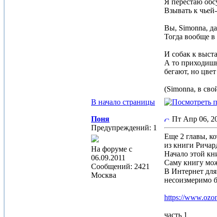
Я перестаю обсу
Взывать к чьей
Вы, Simonna, да
Тогда вообще в 
И собак к выста
А то приходишь
бегают, но цве
(Simonna, в сво
В начало страницы
Поня
Пт Апр 06, 2
Предупреждений: 1
Еще 2 главы, к
из книги Ричар
На форуме с
Начало этой кн
06.09.2011
Саму книгу мож
Сообщений: 2421
В Интернет для
Москва
несоизмеримо б
https://www.ozon
часть 1