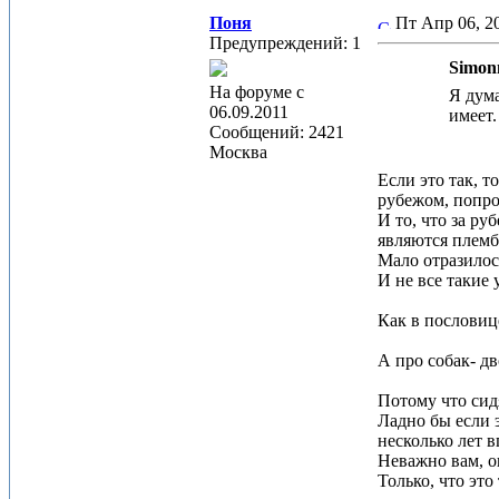
Поня
Пт Апр 06, 
Предупреждений: 1
Simon
На форуме с
Я дума
06.09.2011
имеет. 
Сообщений: 2421
Москва
Если это так, 
рубежом, попро
И то, что за р
являются племб
Мало отразилос
И не все такие
Как в пословиц
А про собак- д
Потому что сидя
Ладно бы если э
несколько лет в
Неважно вам, о
Только, что эт