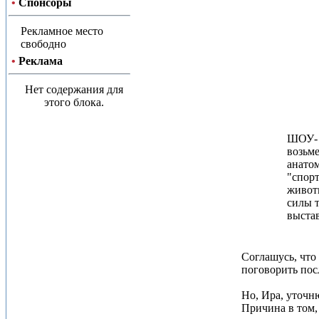
•
Спонсоры
Рекламное место
свободно
•
Реклама
Нет содержания для
этого блока.
ШОУ- э
возьме
анатом
"спорт
животн
силы т
выстав
Соглашусь, что
поговорить пос
Но, Ира, уточн
Причина в том,