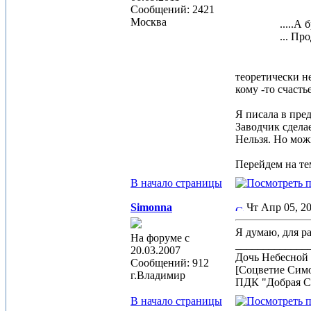
Сообщений: 2421
Москва
.....А
... Пр
теоретически н
кому -то счаст
Я писала в пре
Заводчик сдела
Нельзя. Но мож
Перейдем на тем
В начало страницы
Simonna
Чт Апр 05, 2
Я думаю, для р
На форуме с
_____________
20.03.2007
Дочь Небесной 
Сообщений: 912
[Соцветие Сим
г.Владимир
ПДК "Добрая С
В начало страницы