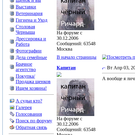
Щенок и вы
Выставки
Ветеринария
Гигиена и Уход
Столовая
Черныша
На форуме с
30.12.2006
Дрессировка и
Сообщений: 63548
Работа
Москва
Фотографии
В начало страницы
Дела семейные
Брачное
Капитан
Вт Апр 03, 
агентство
Покупка/
А вообще я лич
Продажа щенков
Ищем хозяина!
А судьи кто?
Галерея
Голосования
На форуме с
Поиск по форуму
30.12.2006
Обратная связь
Сообщений: 63548
Москва