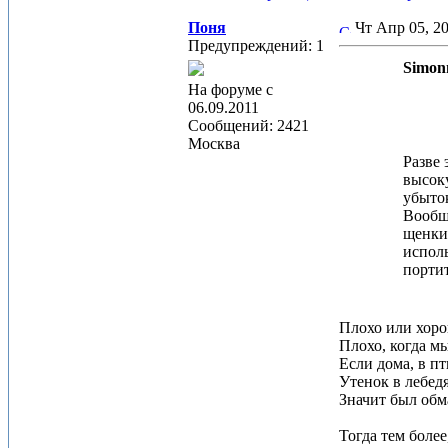
Поня
Чт Апр 05, 2
Предупреждений: 1
Simon
На форуме с
06.09.2011
Сообщений: 2421
Москва
Разве 
высоку
убыток
Вообще
щенки 
исполь
портит
Плохо или хор
Плохо, когда м
Если дома, в п
Утенок в лебед
Значит был обм
Тогда тем более