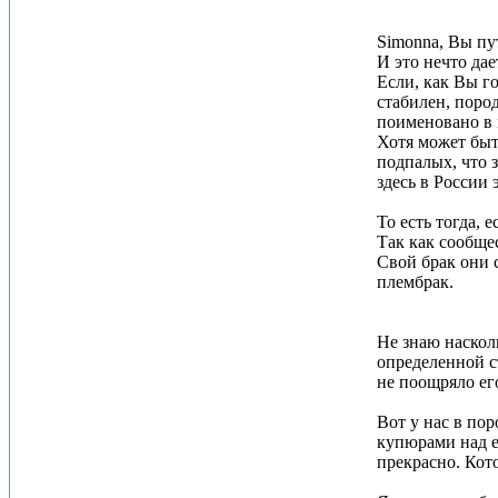
Simonna, Вы пут
И это нечто дае
Если, как Вы г
стабилен, поро
поименовано в 
Хотя может быть
подпалых, что з
здесь в России 
То есть тогда, 
Так как сообще
Свой брак они с
плембрак.
Не знаю наскол
определенной ст
не поощряло ег
Вот у нас в пор
купюрами над ег
прекрасно. Кот