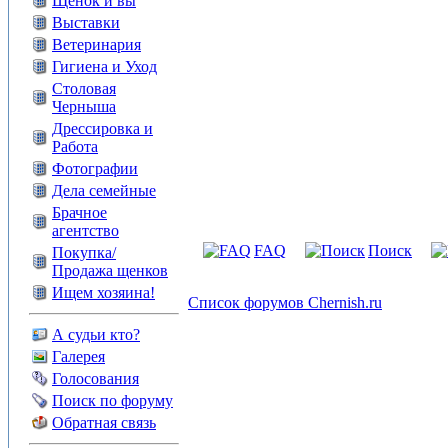
Щенок и вы
Выставки
Ветеринария
Гигиена и Уход
Столовая
Черныша
Дрессировка и
Работа
Фотографии
Дела семейные
Брачное
агентство
FAQ
Поиск
Покупка/
Продажа щенков
Ищем хозяина!
Список форумов Chernish.ru
А судьи кто?
Галерея
Голосования
Поиск по форуму
Обратная связь