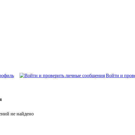
рофиль
Войти и пров
я
ений не найдено