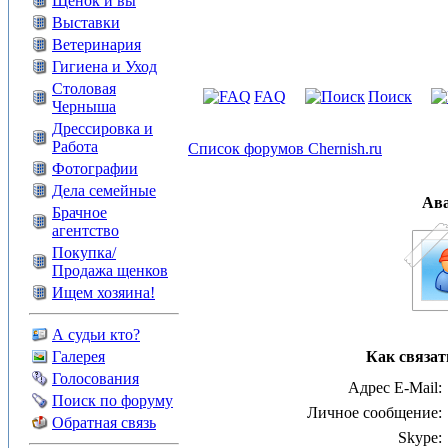
Щенок и вы
Выставки
Ветеринария
Гигиена и Уход
Столовая
FAQ
Поиск
Черныша
Дрессировка и
Работа
Список форумов Chernish.ru
Фотографии
Дела семейные
Ав
Брачное
агентство
Покупка/
Продажа щенков
Ищем хозяина!
А судьи кто?
Галерея
Как связат
Голосования
Адрес E-Mail:
Поиск по форуму
Личное сообщение:
Обратная связь
Skype: