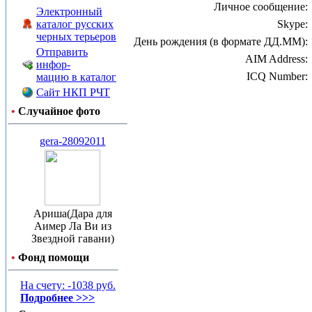
Личное сообщение:
Электронный
каталог русских
Skype:
черных терьеров
День рождения (в формате ДД.ММ):
Отправить
AIM Address:
инфор-
ICQ Number:
мацию в каталог
Сайт НКП РЧТ
•
Случайное фото
gera-28092011
Ариша(Дара для
Аимер Ла Ви из
Звездной гавани)
•
Фонд помощи
На счету: -1038 руб.
Подробнее >>>