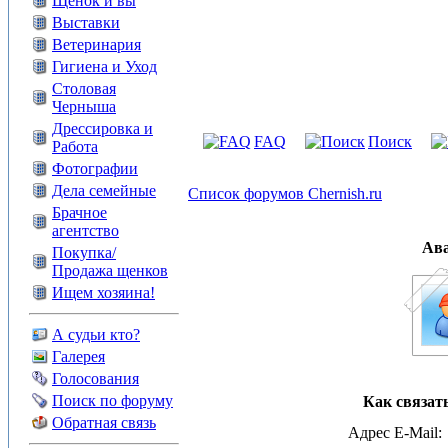
Щенок и вы
Выставки
Ветеринария
Гигиена и Уход
Столовая
Черныша
Дрессировка и
FAQ
Поиск
Работа
Фотографии
Дела семейные
Список форумов Chernish.ru
Брачное
агентство
Ав
Покупка/
Продажа щенков
Ищем хозяина!
А судьи кто?
Галерея
Голосования
Поиск по форуму
Как связать
Обратная связь
Адрес E-Mail: