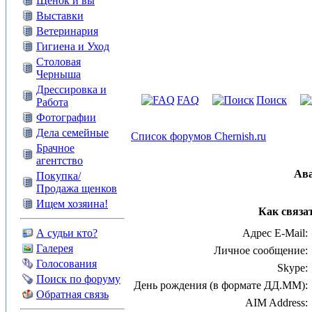
Щенок и вы
Выставки
Ветеринария
Гигиена и Уход
Столовая
Черныша
Дрессировка и
FAQ
Поиск
Работа
Фотографии
Дела семейные
Список форумов Chernish.ru
Брачное
агентство
Ав
Покупка/
Продажа щенков
Ищем хозяина!
Как связат
А судьи кто?
Адрес E-Mail:
Галерея
Личное сообщение:
Голосования
Skype:
Поиск по форуму
День рождения (в формате ДД.ММ):
Обратная связь
AIM Address: