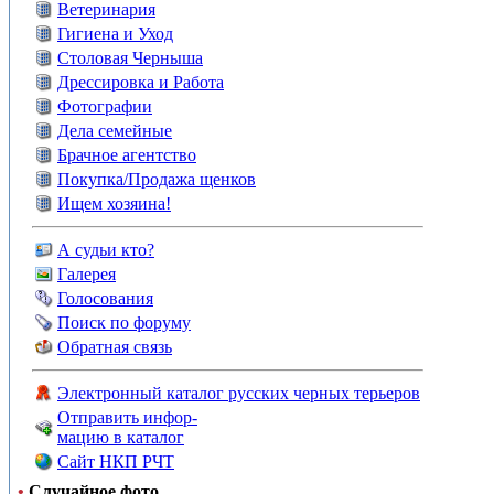
Ветеринария
Гигиена и Уход
Столовая Черныша
Дрессировка и Работа
Фотографии
Дела семейные
Брачное агентство
Покупка/Продажа щенков
Ищем хозяина!
А судьи кто?
Галерея
Голосования
Поиск по форуму
Обратная связь
Электронный каталог русских черных терьеров
Отправить инфор-
мацию в каталог
Сайт НКП РЧТ
•
Случайное фото